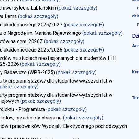
a Uniwersytecie Lublańskim
(pokaż szczegóły)
wa Lema
(pokaż szczegóły)
dr 
u akademickiego 2026/2027
(pokaż szczegóły)
u o Nagrodę im. Mariana Rejewskiego
(pokaż szczegóły)
Dzi
iotów na sem. 2026Z
(pokaż szczegóły)
Adr
u akademickiego 2025/2026
(pokaż szczegóły)
w na studiach niestacjonarnych dla studentów I i II
025/2026
(pokaż szczegóły)
Kon
kty Badawcze (WPB-2025)
(pokaż szczegóły)
rty program stażowy dla studentów wyższych lat w
(pokaż szczegóły)
rty program stażowy dla studentów wyższych lat w
Tel
lejowych
(pokaż szczegóły)
rojektu - Programista
(pokaż szczegóły)
iotów, przedmioty obieralne
(pokaż szczegóły)
ntów i pracowników Wydziału Elektrycznego pochodzących