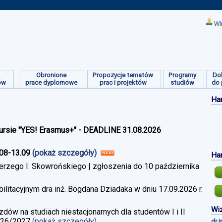
Wi
Obronione
Propozycje tematów
Programy
Do
ów
prace dyplomowe
prac i projektów
studiów
do 
Ha
ursie "YES! Erasmus+" - DEADLINE 31.08.2026
.08-13.09
(pokaż szczegóły)
Ha
erzego I. Skowrońskiego | zgłoszenia do 10 października
litacyjnym dra inż. Bogdana Dziadaka w dniu 17.09.2026 r.
Wiz
w na studiach niestacjonarnych dla studentów I i II
026/2027
(pokaż szczegóły)
dr 