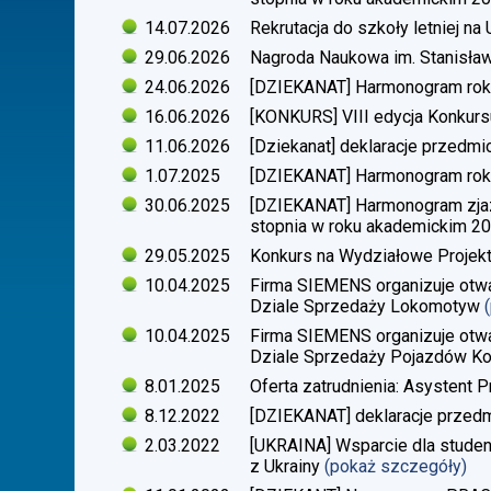
14.07.2026
Rekrutacja do szkoły letniej n
29.06.2026
Nagroda Naukowa im. Stanisła
24.06.2026
[DZIEKANAT] Harmonogram rok
16.06.2026
[KONKURS] VIII edycja Konkurs
11.06.2026
[Dziekanat] deklaracje przedm
1.07.2025
[DZIEKANAT] Harmonogram rok
30.06.2025
[DZIEKANAT] Harmonogram zjazdó
stopnia w roku akademickim 2
29.05.2025
Konkurs na Wydziałowe Proje
10.04.2025
Firma SIEMENS organizuje otwa
Dziale Sprzedaży Lokomotyw
10.04.2025
Firma SIEMENS organizuje otwa
Dziale Sprzedaży Pojazdów Ko
8.01.2025
Oferta zatrudnienia: Asystent P
8.12.2022
[DZIEKANAT] deklaracje przedm
2.03.2022
[UKRAINA] Wsparcie dla stude
z Ukrainy
(pokaż szczegóły)