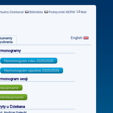
rtualny Dziekanat
Biblioteka
Podręczniki NERW
Mail
English
kumenty
pobrania
rmonogramy
Harmonogram roku
2025/2026
Harmonogram zjazdów
2025/2026
rmonogram sesji
stacjonarne
niestacjonarne
yty u Dziekana
inż. Andrzej Gałecki