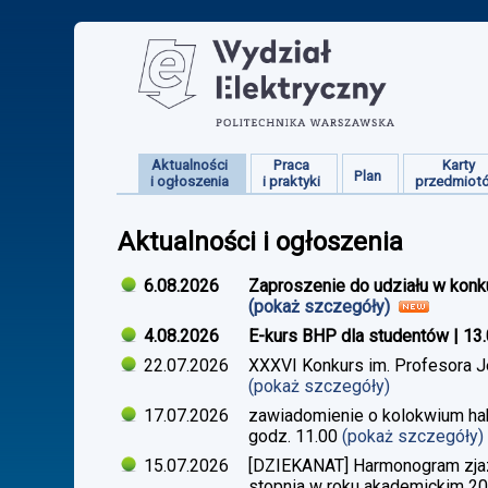
Aktualności
Praca
Karty
Plan
i ogłoszenia
i praktyki
przedmiot
Aktualności i ogłoszenia
6.08.2026
Zaproszenie do udziału w konk
(pokaż szczegóły)
4.08.2026
E-kurs BHP dla studentów | 13
22.07.2026
XXXVI Konkurs im. Profesora J
(pokaż szczegóły)
17.07.2026
zawiadomienie o kolokwium habi
godz. 11.00
(pokaż szczegóły)
15.07.2026
[DZIEKANAT] Harmonogram zjazdó
stopnia w roku akademickim 2