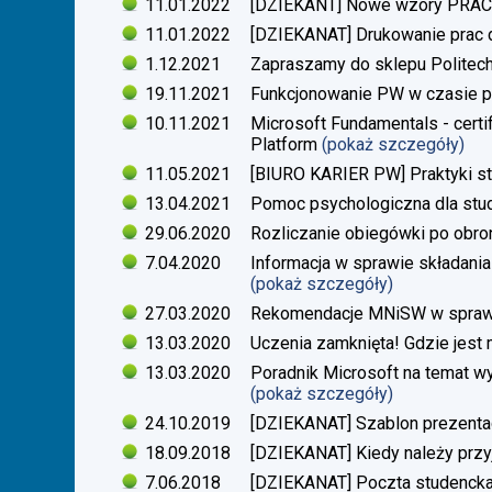
11.01.2022
[DZIEKANT] Nowe wzory PR
11.01.2022
[DZIEKANAT] Drukowanie prac
1.12.2021
Zapraszamy do sklepu Politech
19.11.2021
Funkcjonowanie PW w czasie p
10.11.2021
Microsoft Fundamentals - certif
Platform
(pokaż szczegóły)
11.05.2021
[BIURO KARIER PW] Praktyki s
13.04.2021
Pomoc psychologiczna dla stu
29.06.2020
Rozliczanie obiegówki po obro
7.04.2020
Informacja w sprawie składania
(pokaż szczegóły)
27.03.2020
Rekomendacje MNiSW w sprawie
13.03.2020
Uczenia zamknięta! Gdzie jest
13.03.2020
Poradnik Microsoft na temat w
(pokaż szczegóły)
24.10.2019
[DZIEKANAT] Szablon prezentacj
18.09.2018
[DZIEKANAT] Kiedy należy przy
7.06.2018
[DZIEKANAT] Poczta studenck