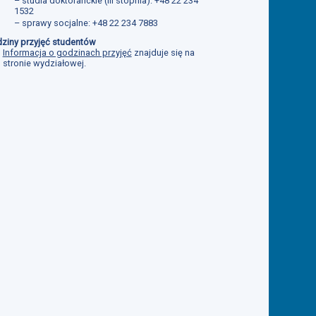
– studia doktoranckie (III stopnia): +48 22 234
1532
– sprawy socjalne: +48 22 234 7883
ziny przyjęć studentów
Informacja o godzinach przyjęć
znajduje się na
stronie wydziałowej.