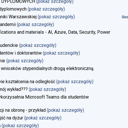
AC DYPLOMOWYCH
(pokaż szczegóły)
 dyplomowych
(pokaż szczegóły)
niki Warszawskiej
(pokaż szczegóły)
God
andemii
(pokaż szczegóły)
ications and materials - AI, Azure, Data, Security, Power
tudenckie
(pokaż szczegóły)
dentów i doktorantów
(pokaż szczegóły)
nie
(pokaż szczegóły)
 wniosków stypendialnych drogą elektroniczną.
 kształcenia na odległość
(pokaż szczegóły)
 mój wykład???
(pokaż szczegóły)
ykorzysatnia Microsoft Teams dla studentów
i na obronę - przykład
(pokaż szczegóły)
jść na dyżur
(pokaż szczegóły)
a
(pokaż szczegóły)