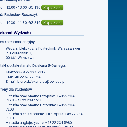
Zapisz się
Pon.
12:00 - 13:00
,
GG 130
inż. Radosław Roszczyk
Zapisz się
Pon.
10:30 - 11:30
,
GG 216
ekanat Wydziału
es korespondencyjny
Wydział Elektryczny Politechniki Warszawskiej
Pl. Politechniki 1,
00-661 Warszawa
takt do Sekretariatu Dziekana Głównego:
Telefon:+48 22 234 7217
FAX:+48 22 625 75 24
E-mail:
biuro.dziekana.ee@pw.edu.pl
efony dla studentów
– studia stacjonarne I stopnia: +48 22 234
7228, +48 22 234 1532
– studia stacjonarne II stopnia: +48 22 234
7208,
– studia niestacjonarne I i II stopnia: +48 22 234
7318
– studia anglojęzyczne: +48 22 234 5980