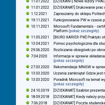
11.01.2022
[DZIEKANT] Nowe wzory PR
11.01.2022
[DZIEKANAT] Drukowanie prac
1.12.2021
Zapraszamy do sklepu Politech
19.11.2021
Funkcjonowanie PW w czasie p
10.11.2021
Microsoft Fundamentals - certif
Platform
(pokaż szczegóły)
11.05.2021
[BIURO KARIER PW] Praktyki s
13.04.2021
Pomoc psychologiczna dla stu
29.06.2020
Rozliczanie obiegówki po obro
7.04.2020
Informacja w sprawie składania
(pokaż szczegóły)
27.03.2020
Rekomendacje MNiSW w sprawie
13.03.2020
Uczenia zamknięta! Gdzie jest
13.03.2020
Poradnik Microsoft na temat w
(pokaż szczegóły)
24.10.2019
[DZIEKANAT] Szablon prezentacj
18.09.2018
[DZIEKANAT] Kiedy należy przy
7.06.2018
[DZIEKANAT] Poczta studenck