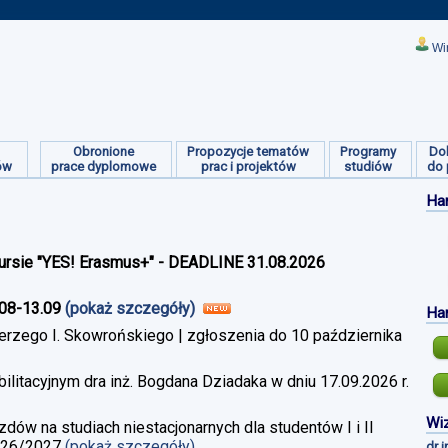
Wi
Obronione
Propozycje tematów
Programy
Do
ów
prace dyplomowe
prac i projektów
studiów
do 
Ha
ursie "YES! Erasmus+" - DEADLINE 31.08.2026
.08-13.09
(pokaż szczegóły)
Ha
erzego I. Skowrońskiego | zgłoszenia do 10 października
litacyjnym dra inż. Bogdana Dziadaka w dniu 17.09.2026 r.
Wiz
w na studiach niestacjonarnych dla studentów I i II
026/2027
(pokaż szczegóły)
dr 