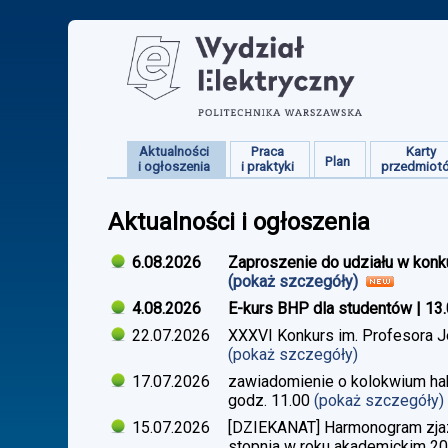
Aktualności
Praca
Karty
Plan
i ogłoszenia
i praktyki
przedmiot
Aktualności i ogłoszenia
6.08.2026
Zaproszenie do udziału w konk
(pokaż szczegóły)
4.08.2026
E-kurs BHP dla studentów | 13
22.07.2026
XXXVI Konkurs im. Profesora J
(pokaż szczegóły)
17.07.2026
zawiadomienie o kolokwium habi
godz. 11.00
(pokaż szczegóły)
15.07.2026
[DZIEKANAT] Harmonogram zjazdó
stopnia w roku akademickim 2