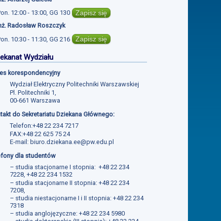
Zapisz się
Pon.
12:00 - 13:00
,
GG 130
inż. Radosław Roszczyk
Zapisz się
Pon.
10:30 - 11:30
,
GG 216
ekanat Wydziału
es korespondencyjny
Wydział Elektryczny Politechniki Warszawskiej
Pl. Politechniki 1,
00-661 Warszawa
takt do Sekretariatu Dziekana Głównego:
Telefon:+48 22 234 7217
FAX:+48 22 625 75 24
E-mail:
biuro.dziekana.ee@pw.edu.pl
efony dla studentów
– studia stacjonarne I stopnia: +48 22 234
7228, +48 22 234 1532
– studia stacjonarne II stopnia: +48 22 234
7208,
– studia niestacjonarne I i II stopnia: +48 22 234
7318
– studia anglojęzyczne: +48 22 234 5980