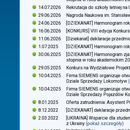
14.07.2026
Rekrutacja do szkoły letniej n
29.06.2026
Nagroda Naukowa im. Stanisła
24.06.2026
[DZIEKANAT] Harmonogram rok
16.06.2026
[KONKURS] VIII edycja Konkurs
11.06.2026
[Dziekanat] deklaracje przedm
1.07.2025
[DZIEKANAT] Harmonogram rok
30.06.2025
[DZIEKANAT] Harmonogram zjazdó
stopnia w roku akademickim 2
29.05.2025
Konkurs na Wydziałowe Proje
10.04.2025
Firma SIEMENS organizuje otwa
Dziale Sprzedaży Lokomotyw
10.04.2025
Firma SIEMENS organizuje otwa
Dziale Sprzedaży Pojazdów Ko
8.01.2025
Oferta zatrudnienia: Asystent P
8.12.2022
[DZIEKANAT] deklaracje przedm
2.03.2022
[UKRAINA] Wsparcie dla stude
z Ukrainy
(pokaż szczegóły)