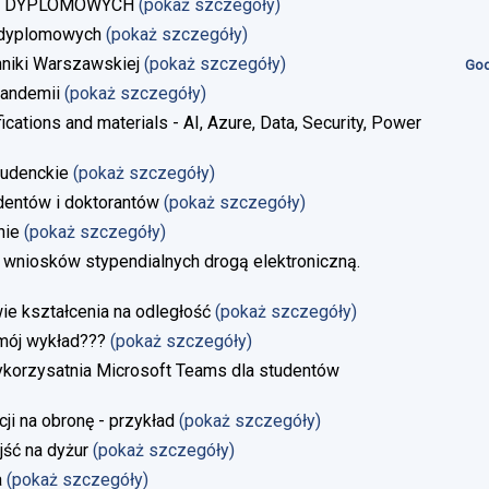
AC DYPLOMOWYCH
(pokaż szczegóły)
 dyplomowych
(pokaż szczegóły)
niki Warszawskiej
(pokaż szczegóły)
God
andemii
(pokaż szczegóły)
ications and materials - AI, Azure, Data, Security, Power
tudenckie
(pokaż szczegóły)
dentów i doktorantów
(pokaż szczegóły)
nie
(pokaż szczegóły)
 wniosków stypendialnych drogą elektroniczną.
 kształcenia na odległość
(pokaż szczegóły)
 mój wykład???
(pokaż szczegóły)
ykorzysatnia Microsoft Teams dla studentów
i na obronę - przykład
(pokaż szczegóły)
jść na dyżur
(pokaż szczegóły)
a
(pokaż szczegóły)