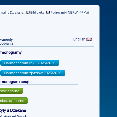
rtualny Dziekanat
Biblioteka
Podręczniki NERW
Mail
English
kumenty
pobrania
rmonogramy
Harmonogram roku
2025/2026
Harmonogram zjazdów
2025/2026
rmonogram sesji
stacjonarne
niestacjonarne
yty u Dziekana
inż. Andrzej Gałecki