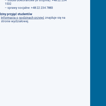
– studia doktoranckie (III stopnia): +48 22 234
1532
– sprawy socjalne: +48 22 234 7883
ziny przyjęć studentów
Informacja o godzinach przyjęć
znajduje się na
stronie wydziałowej.