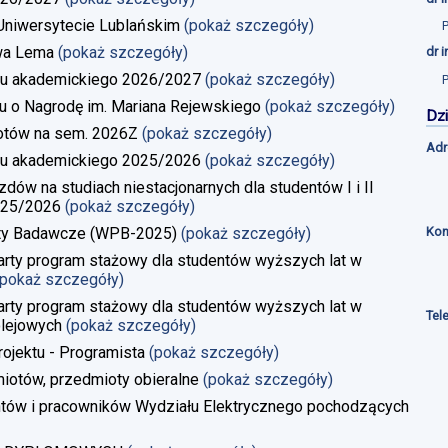
a Uniwersytecie Lublańskim
(pokaż szczegóły)
wa Lema
(pokaż szczegóły)
dr 
u akademickiego 2026/2027
(pokaż szczegóły)
u o Nagrodę im. Mariana Rejewskiego
(pokaż szczegóły)
Dzi
iotów na sem. 2026Z
(pokaż szczegóły)
Adr
u akademickiego 2025/2026
(pokaż szczegóły)
w na studiach niestacjonarnych dla studentów I i II
025/2026
(pokaż szczegóły)
Kon
kty Badawcze (WPB-2025)
(pokaż szczegóły)
rty program stażowy dla studentów wyższych lat w
(pokaż szczegóły)
rty program stażowy dla studentów wyższych lat w
Tel
lejowych
(pokaż szczegóły)
rojektu - Programista
(pokaż szczegóły)
iotów, przedmioty obieralne
(pokaż szczegóły)
ntów i pracowników Wydziału Elektrycznego pochodzących