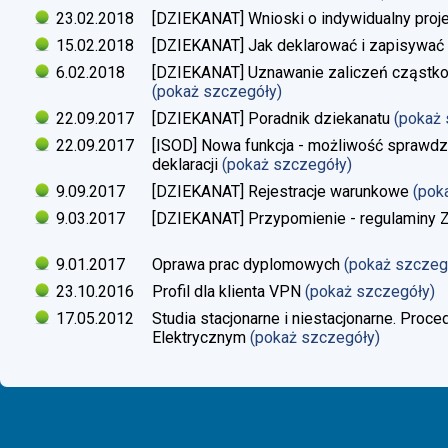
23.02.2018
[DZIEKANAT] Wnioski o indywidualny proj
15.02.2018
[DZIEKANAT] Jak deklarować i zapisywać s
6.02.2018
[DZIEKANAT] Uznawanie zaliczeń cząstko
(pokaż szczegóły)
22.09.2017
[DZIEKANAT] Poradnik dziekanatu
(pokaż
22.09.2017
[ISOD] Nowa funkcja - możliwość sprawdze
deklaracji
(pokaż szczegóły)
9.09.2017
[DZIEKANAT] Rejestracje warunkowe
(pok
9.03.2017
[DZIEKANAT] Przypomienie - regulaminy Zaj
9.01.2017
Oprawa prac dyplomowych
(pokaż szczeg
23.10.2016
Profil dla klienta VPN
(pokaż szczegóły)
17.05.2012
Studia stacjonarne i niestacjonarne. Proc
Elektrycznym
(pokaż szczegóły)