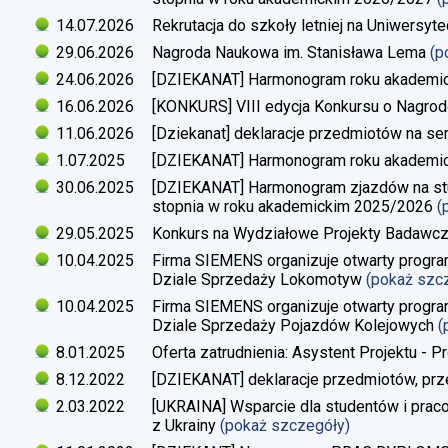
14.07.2026
Rekrutacja do szkoły letniej na Uniwersyt
29.06.2026
Nagroda Naukowa im. Stanisława Lema
(p
24.06.2026
[DZIEKANAT] Harmonogram roku akademi
16.06.2026
[KONKURS] VIII edycja Konkursu o Nagrod
11.06.2026
[Dziekanat] deklaracje przedmiotów na s
1.07.2025
[DZIEKANAT] Harmonogram roku akademi
30.06.2025
[DZIEKANAT] Harmonogram zjazdów na studi
stopnia w roku akademickim 2025/2026
(
29.05.2025
Konkurs na Wydziałowe Projekty Badawc
10.04.2025
Firma SIEMENS organizuje otwarty progra
Dziale Sprzedaży Lokomotyw
(pokaż szc
10.04.2025
Firma SIEMENS organizuje otwarty progra
Dziale Sprzedaży Pojazdów Kolejowych
(
8.01.2025
Oferta zatrudnienia: Asystent Projektu - P
8.12.2022
[DZIEKANAT] deklaracje przedmiotów, prz
2.03.2022
[UKRAINA] Wsparcie dla studentów i pra
z Ukrainy
(pokaż szczegóły)