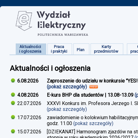
Aktualności
Praca
Karty
Plan
i ogłoszenia
i praktyki
przedmiotów
pra
Aktualności i ogłoszenia
6.08.2026
Zaproszenie do udziału w konkursie "YES
(pokaż szczegóły)
4.08.2026
E-kurs BHP dla studentów | 13.08-13.09
(
22.07.2026
XXXVI Konkurs im. Profesora Jerzego I. 
(pokaż szczegóły)
17.07.2026
zawiadomienie o kolokwium habilitacyjnym
godz. 11.00
(pokaż szczegóły)
15.07.2026
[DZIEKANAT] Harmonogram zjazdów na studi
stopnia w roku akademickim 2026/2027
(