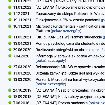
11.01.2022
[DZIEKANT] Nowe wzory PRAC DYPLO
11.01.2022
[DZIEKANAT] Drukowanie prac dyplomow
1.12.2021
Zapraszamy do sklepu Politechniki Warsz
19.11.2021
Funkcjonowanie PW w czasie pandemii
(p
10.11.2021
Microsoft Fundamentals - certifications an
Platform
(pokaż szczegóły)
11.05.2021
[BIURO KARIER PW] Praktyki studenckie
(
13.04.2021
Pomoc psychologiczna dla studentów i d
29.06.2020
Rozliczanie obiegówki po obronie
(pokaż
7.04.2020
Informacja w sprawie składania wniosków 
(pokaż szczegóły)
27.03.2020
Rekomendacje MNiSW w sprawie kształce
13.03.2020
Uczenia zamknięta! Gdzie jest mój wykład
13.03.2020
Poradnik Microsoft na temat wykorzysatn
(pokaż szczegóły)
24.10.2019
[DZIEKANAT] Szablon prezentacji na obron
18.09.2018
[DZIEKANAT] Kiedy należy przyjść na dyżu
7.06.2018
[DZIEKANAT] Poczta studencka
(pokaż s