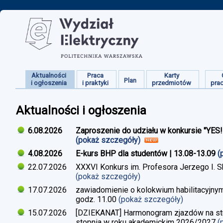
Aktualności
Praca
Karty
Plan
i ogłoszenia
i praktyki
przedmiotów
pra
Aktualności i ogłoszenia
6.08.2026
Zaproszenie do udziału w konkursie "YES
(pokaż szczegóły)
4.08.2026
E-kurs BHP dla studentów | 13.08-13.09
(
22.07.2026
XXXVI Konkurs im. Profesora Jerzego I. 
(pokaż szczegóły)
17.07.2026
zawiadomienie o kolokwium habilitacyjnym
godz. 11.00
(pokaż szczegóły)
15.07.2026
[DZIEKANAT] Harmonogram zjazdów na studi
stopnia w roku akademickim 2026/2027
(