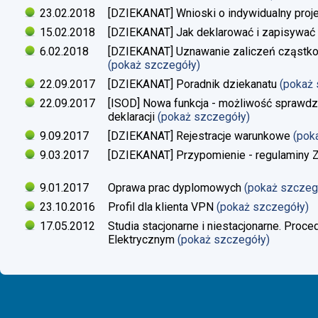
23.02.2018
[DZIEKANAT] Wnioski o indywidualny proj
15.02.2018
[DZIEKANAT] Jak deklarować i zapisywać s
6.02.2018
[DZIEKANAT] Uznawanie zaliczeń cząstko
(pokaż szczegóły)
22.09.2017
[DZIEKANAT] Poradnik dziekanatu
(pokaż
22.09.2017
[ISOD] Nowa funkcja - możliwość sprawdze
deklaracji
(pokaż szczegóły)
9.09.2017
[DZIEKANAT] Rejestracje warunkowe
(pok
9.03.2017
[DZIEKANAT] Przypomienie - regulaminy Zaj
9.01.2017
Oprawa prac dyplomowych
(pokaż szczeg
23.10.2016
Profil dla klienta VPN
(pokaż szczegóły)
17.05.2012
Studia stacjonarne i niestacjonarne. Proc
Elektrycznym
(pokaż szczegóły)