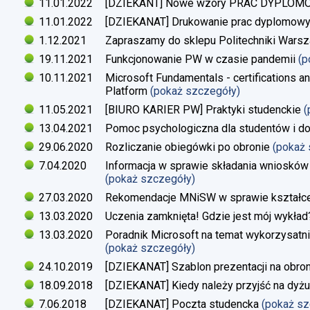
11.01.2022
[DZIEKANT] Nowe wzory PRAC DYPLO
11.01.2022
[DZIEKANAT] Drukowanie prac dyplomow
1.12.2021
Zapraszamy do sklepu Politechniki Warsz
19.11.2021
Funkcjonowanie PW w czasie pandemii
(p
10.11.2021
Microsoft Fundamentals - certifications an
Platform
(pokaż szczegóły)
11.05.2021
[BIURO KARIER PW] Praktyki studenckie
(
13.04.2021
Pomoc psychologiczna dla studentów i d
29.06.2020
Rozliczanie obiegówki po obronie
(pokaż
7.04.2020
Informacja w sprawie składania wniosków 
(pokaż szczegóły)
27.03.2020
Rekomendacje MNiSW w sprawie kształce
13.03.2020
Uczenia zamknięta! Gdzie jest mój wykład
13.03.2020
Poradnik Microsoft na temat wykorzysatn
(pokaż szczegóły)
24.10.2019
[DZIEKANAT] Szablon prezentacji na obron
18.09.2018
[DZIEKANAT] Kiedy należy przyjść na dyżu
7.06.2018
[DZIEKANAT] Poczta studencka
(pokaż s