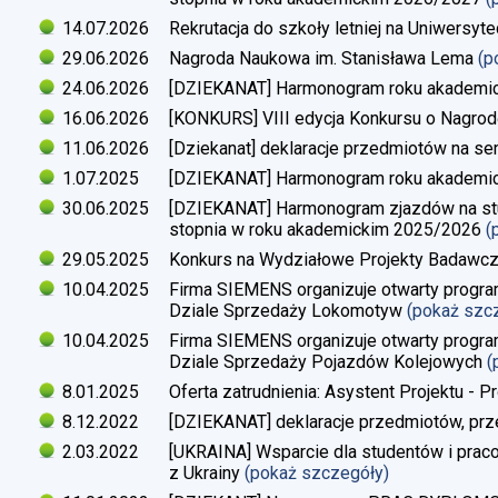
14.07.2026
Rekrutacja do szkoły letniej na Uniwersyt
29.06.2026
Nagroda Naukowa im. Stanisława Lema
(p
24.06.2026
[DZIEKANAT] Harmonogram roku akademi
16.06.2026
[KONKURS] VIII edycja Konkursu o Nagrod
11.06.2026
[Dziekanat] deklaracje przedmiotów na s
1.07.2025
[DZIEKANAT] Harmonogram roku akademi
30.06.2025
[DZIEKANAT] Harmonogram zjazdów na studi
stopnia w roku akademickim 2025/2026
(
29.05.2025
Konkurs na Wydziałowe Projekty Badawc
10.04.2025
Firma SIEMENS organizuje otwarty progra
Dziale Sprzedaży Lokomotyw
(pokaż szc
10.04.2025
Firma SIEMENS organizuje otwarty progra
Dziale Sprzedaży Pojazdów Kolejowych
(
8.01.2025
Oferta zatrudnienia: Asystent Projektu - P
8.12.2022
[DZIEKANAT] deklaracje przedmiotów, prz
2.03.2022
[UKRAINA] Wsparcie dla studentów i pra
z Ukrainy
(pokaż szczegóły)