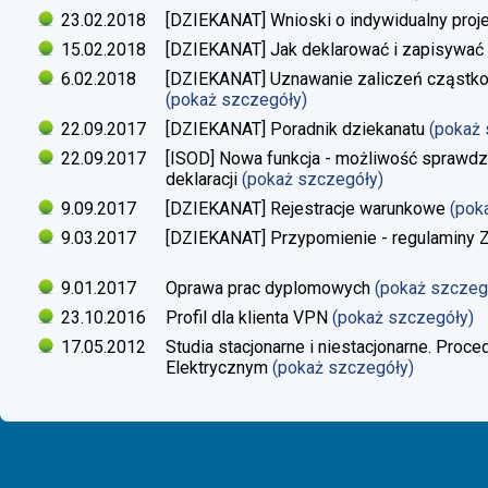
23.02.2018
[DZIEKANAT] Wnioski o indywidualny proj
15.02.2018
[DZIEKANAT] Jak deklarować i zapisywać s
6.02.2018
[DZIEKANAT] Uznawanie zaliczeń cząstko
(pokaż szczegóły)
22.09.2017
[DZIEKANAT] Poradnik dziekanatu
(pokaż
22.09.2017
[ISOD] Nowa funkcja - możliwość sprawdze
deklaracji
(pokaż szczegóły)
9.09.2017
[DZIEKANAT] Rejestracje warunkowe
(pok
9.03.2017
[DZIEKANAT] Przypomienie - regulaminy Zaj
9.01.2017
Oprawa prac dyplomowych
(pokaż szczeg
23.10.2016
Profil dla klienta VPN
(pokaż szczegóły)
17.05.2012
Studia stacjonarne i niestacjonarne. Proc
Elektrycznym
(pokaż szczegóły)