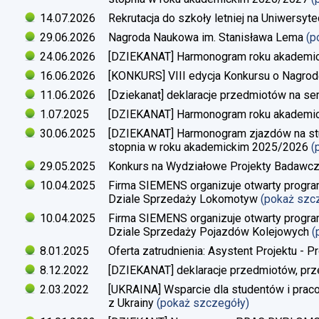
14.07.2026
Rekrutacja do szkoły letniej na Uniwersyt
29.06.2026
Nagroda Naukowa im. Stanisława Lema
(p
24.06.2026
[DZIEKANAT] Harmonogram roku akademi
16.06.2026
[KONKURS] VIII edycja Konkursu o Nagrod
11.06.2026
[Dziekanat] deklaracje przedmiotów na s
1.07.2025
[DZIEKANAT] Harmonogram roku akademi
30.06.2025
[DZIEKANAT] Harmonogram zjazdów na studi
stopnia w roku akademickim 2025/2026
(
29.05.2025
Konkurs na Wydziałowe Projekty Badawc
10.04.2025
Firma SIEMENS organizuje otwarty progra
Dziale Sprzedaży Lokomotyw
(pokaż szc
10.04.2025
Firma SIEMENS organizuje otwarty progra
Dziale Sprzedaży Pojazdów Kolejowych
(
8.01.2025
Oferta zatrudnienia: Asystent Projektu - P
8.12.2022
[DZIEKANAT] deklaracje przedmiotów, prz
2.03.2022
[UKRAINA] Wsparcie dla studentów i pra
z Ukrainy
(pokaż szczegóły)