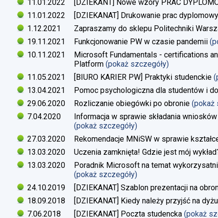
11.01.2022
[DZIEKANT] Nowe wzory PRAC DYPLO
11.01.2022
[DZIEKANAT] Drukowanie prac dyplomow
1.12.2021
Zapraszamy do sklepu Politechniki Warsz
19.11.2021
Funkcjonowanie PW w czasie pandemii
(p
10.11.2021
Microsoft Fundamentals - certifications an
Platform
(pokaż szczegóły)
11.05.2021
[BIURO KARIER PW] Praktyki studenckie
(
13.04.2021
Pomoc psychologiczna dla studentów i d
29.06.2020
Rozliczanie obiegówki po obronie
(pokaż
7.04.2020
Informacja w sprawie składania wniosków 
(pokaż szczegóły)
27.03.2020
Rekomendacje MNiSW w sprawie kształce
13.03.2020
Uczenia zamknięta! Gdzie jest mój wykład
13.03.2020
Poradnik Microsoft na temat wykorzysatn
(pokaż szczegóły)
24.10.2019
[DZIEKANAT] Szablon prezentacji na obron
18.09.2018
[DZIEKANAT] Kiedy należy przyjść na dyżu
7.06.2018
[DZIEKANAT] Poczta studencka
(pokaż s