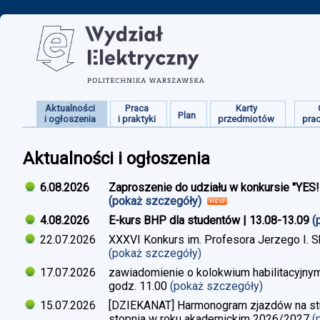
Aktualności
Praca
Karty
Plan
i ogłoszenia
i praktyki
przedmiotów
pra
Aktualności i ogłoszenia
6.08.2026
Zaproszenie do udziału w konkursie "YES
(pokaż szczegóły)
4.08.2026
E-kurs BHP dla studentów | 13.08-13.09
(
22.07.2026
XXXVI Konkurs im. Profesora Jerzego I. 
(pokaż szczegóły)
17.07.2026
zawiadomienie o kolokwium habilitacyjnym
godz. 11.00
(pokaż szczegóły)
15.07.2026
[DZIEKANAT] Harmonogram zjazdów na studi
stopnia w roku akademickim 2026/2027
(