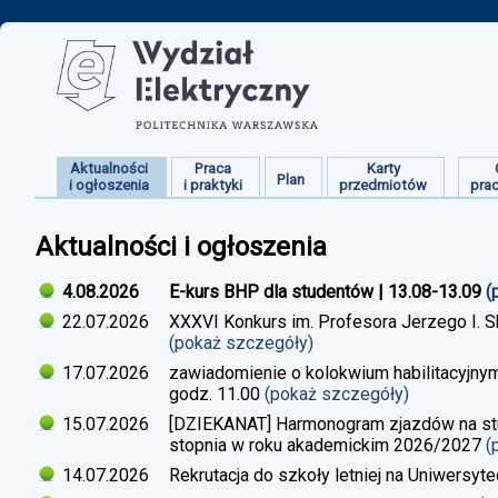
Aktualności
Praca
Karty
Plan
i ogłoszenia
i praktyki
przedmiotów
pra
Aktualności i ogłoszenia
4.08.2026
E-kurs BHP dla studentów | 13.08-13.09
(
22.07.2026
XXXVI Konkurs im. Profesora Jerzego I. 
(pokaż szczegóły)
17.07.2026
zawiadomienie o kolokwium habilitacyjnym
godz. 11.00
(pokaż szczegóły)
15.07.2026
[DZIEKANAT] Harmonogram zjazdów na studi
stopnia w roku akademickim 2026/2027
(
14.07.2026
Rekrutacja do szkoły letniej na Uniwersyt