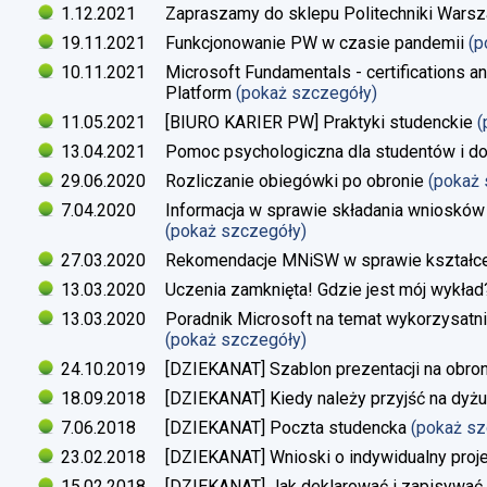
1.12.2021
Zapraszamy do sklepu Politechniki Warsz
19.11.2021
Funkcjonowanie PW w czasie pandemii
(p
10.11.2021
Microsoft Fundamentals - certifications an
Platform
(pokaż szczegóły)
11.05.2021
[BIURO KARIER PW] Praktyki studenckie
(
13.04.2021
Pomoc psychologiczna dla studentów i d
29.06.2020
Rozliczanie obiegówki po obronie
(pokaż
7.04.2020
Informacja w sprawie składania wniosków 
(pokaż szczegóły)
27.03.2020
Rekomendacje MNiSW w sprawie kształce
13.03.2020
Uczenia zamknięta! Gdzie jest mój wykład
13.03.2020
Poradnik Microsoft na temat wykorzysatn
(pokaż szczegóły)
24.10.2019
[DZIEKANAT] Szablon prezentacji na obron
18.09.2018
[DZIEKANAT] Kiedy należy przyjść na dyżu
7.06.2018
[DZIEKANAT] Poczta studencka
(pokaż s
23.02.2018
[DZIEKANAT] Wnioski o indywidualny proj
15.02.2018
[DZIEKANAT] Jak deklarować i zapisywać s