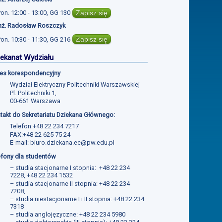
Zapisz się
Pon.
12:00 - 13:00
,
GG 130
inż. Radosław Roszczyk
Zapisz się
Pon.
10:30 - 11:30
,
GG 216
ekanat Wydziału
es korespondencyjny
Wydział Elektryczny Politechniki Warszawskiej
Pl. Politechniki 1,
00-661 Warszawa
takt do Sekretariatu Dziekana Głównego:
Telefon:+48 22 234 7217
FAX:+48 22 625 75 24
E-mail:
biuro.dziekana.ee@pw.edu.pl
efony dla studentów
– studia stacjonarne I stopnia: +48 22 234
7228, +48 22 234 1532
– studia stacjonarne II stopnia: +48 22 234
7208,
– studia niestacjonarne I i II stopnia: +48 22 234
7318
– studia anglojęzyczne: +48 22 234 5980