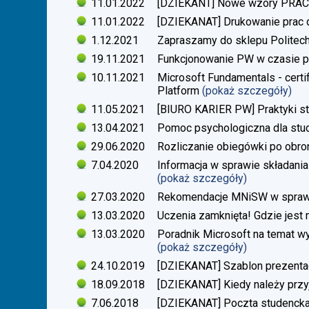
11.01.2022
[DZIEKANT] Nowe wzory PR
11.01.2022
[DZIEKANAT] Drukowanie prac
1.12.2021
Zapraszamy do sklepu Politech
19.11.2021
Funkcjonowanie PW w czasie p
10.11.2021
Microsoft Fundamentals - certif
Platform
(pokaż szczegóły)
11.05.2021
[BIURO KARIER PW] Praktyki s
13.04.2021
Pomoc psychologiczna dla stu
29.06.2020
Rozliczanie obiegówki po obro
7.04.2020
Informacja w sprawie składania
(pokaż szczegóły)
27.03.2020
Rekomendacje MNiSW w sprawie
13.03.2020
Uczenia zamknięta! Gdzie jest
13.03.2020
Poradnik Microsoft na temat w
(pokaż szczegóły)
24.10.2019
[DZIEKANAT] Szablon prezentacj
18.09.2018
[DZIEKANAT] Kiedy należy przy
7.06.2018
[DZIEKANAT] Poczta studenck