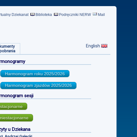
rtualny Dziekanat
Biblioteka
Podręczniki NERW
Mail
English
kumenty
pobrania
rmonogramy
Harmonogram roku
2025/2026
Harmonogram zjazdów
2025/2026
rmonogram sesji
stacjonarne
niestacjonarne
yty u Dziekana
inż. Andrzej Gałecki