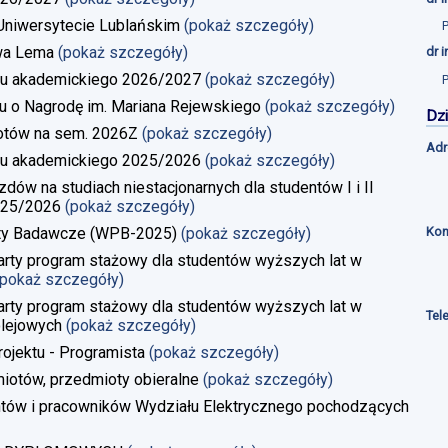
a Uniwersytecie Lublańskim
(pokaż szczegóły)
wa Lema
(pokaż szczegóły)
dr 
u akademickiego 2026/2027
(pokaż szczegóły)
u o Nagrodę im. Mariana Rejewskiego
(pokaż szczegóły)
Dzi
iotów na sem. 2026Z
(pokaż szczegóły)
Adr
u akademickiego 2025/2026
(pokaż szczegóły)
w na studiach niestacjonarnych dla studentów I i II
025/2026
(pokaż szczegóły)
Kon
kty Badawcze (WPB-2025)
(pokaż szczegóły)
rty program stażowy dla studentów wyższych lat w
(pokaż szczegóły)
rty program stażowy dla studentów wyższych lat w
Tel
lejowych
(pokaż szczegóły)
rojektu - Programista
(pokaż szczegóły)
iotów, przedmioty obieralne
(pokaż szczegóły)
ntów i pracowników Wydziału Elektrycznego pochodzących