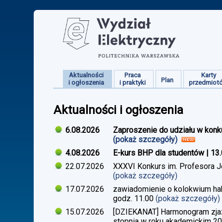
Aktualności
Praca
Karty
Plan
i ogłoszenia
i praktyki
przedmiot
Aktualności i ogłoszenia
6.08.2026
Zaproszenie do udziału w konk
(pokaż szczegóły)
4.08.2026
E-kurs BHP dla studentów | 13
22.07.2026
XXXVI Konkurs im. Profesora J
(pokaż szczegóły)
17.07.2026
zawiadomienie o kolokwium habi
godz. 11.00
(pokaż szczegóły)
15.07.2026
[DZIEKANAT] Harmonogram zjazdó
stopnia w roku akademickim 2