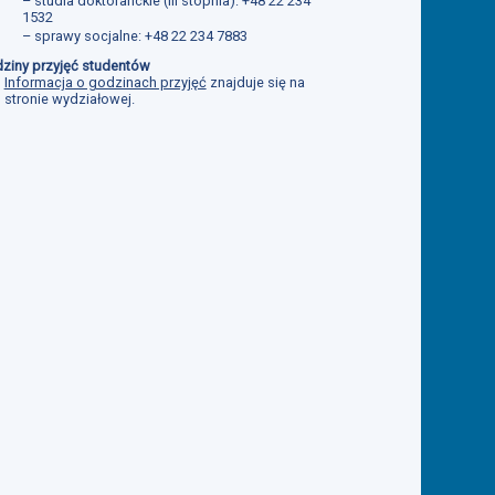
– studia doktoranckie (III stopnia): +48 22 234
1532
– sprawy socjalne: +48 22 234 7883
ziny przyjęć studentów
Informacja o godzinach przyjęć
znajduje się na
stronie wydziałowej.