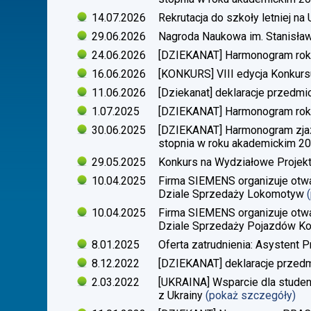
14.07.2026
Rekrutacja do szkoły letniej n
29.06.2026
Nagroda Naukowa im. Stanisła
24.06.2026
[DZIEKANAT] Harmonogram rok
16.06.2026
[KONKURS] VIII edycja Konkurs
11.06.2026
[Dziekanat] deklaracje przedm
1.07.2025
[DZIEKANAT] Harmonogram rok
30.06.2025
[DZIEKANAT] Harmonogram zjazdó
stopnia w roku akademickim 2
29.05.2025
Konkurs na Wydziałowe Proje
10.04.2025
Firma SIEMENS organizuje otwa
Dziale Sprzedaży Lokomotyw
10.04.2025
Firma SIEMENS organizuje otwa
Dziale Sprzedaży Pojazdów Ko
8.01.2025
Oferta zatrudnienia: Asystent P
8.12.2022
[DZIEKANAT] deklaracje przedm
2.03.2022
[UKRAINA] Wsparcie dla stude
z Ukrainy
(pokaż szczegóły)