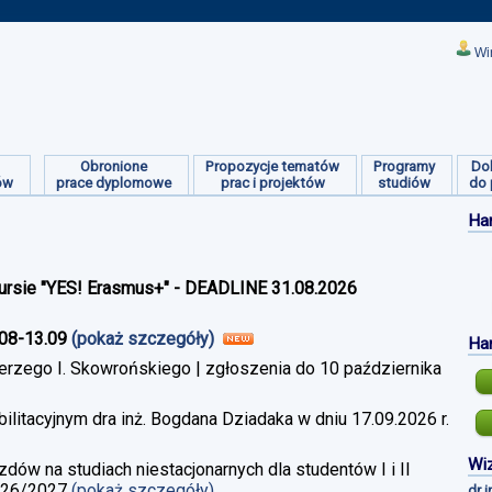
Wi
Obronione
Propozycje tematów
Programy
Do
ów
prace dyplomowe
prac i projektów
studiów
do 
Ha
ursie "YES! Erasmus+" - DEADLINE 31.08.2026
.08-13.09
(pokaż szczegóły)
Ha
erzego I. Skowrońskiego | zgłoszenia do 10 października
litacyjnym dra inż. Bogdana Dziadaka w dniu 17.09.2026 r.
Wiz
w na studiach niestacjonarnych dla studentów I i II
026/2027
(pokaż szczegóły)
dr 