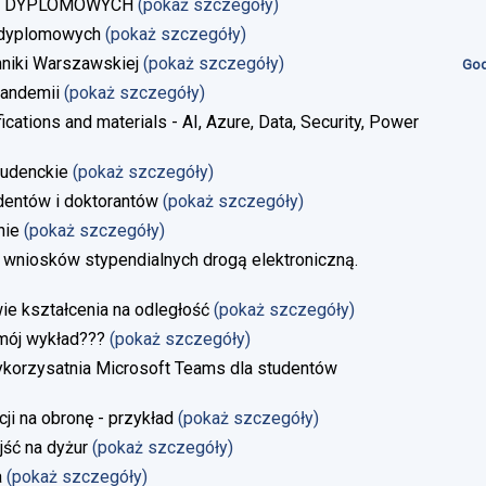
AC DYPLOMOWYCH
(pokaż szczegóły)
 dyplomowych
(pokaż szczegóły)
niki Warszawskiej
(pokaż szczegóły)
God
andemii
(pokaż szczegóły)
ications and materials - AI, Azure, Data, Security, Power
tudenckie
(pokaż szczegóły)
dentów i doktorantów
(pokaż szczegóły)
nie
(pokaż szczegóły)
 wniosków stypendialnych drogą elektroniczną.
 kształcenia na odległość
(pokaż szczegóły)
 mój wykład???
(pokaż szczegóły)
ykorzysatnia Microsoft Teams dla studentów
i na obronę - przykład
(pokaż szczegóły)
jść na dyżur
(pokaż szczegóły)
a
(pokaż szczegóły)