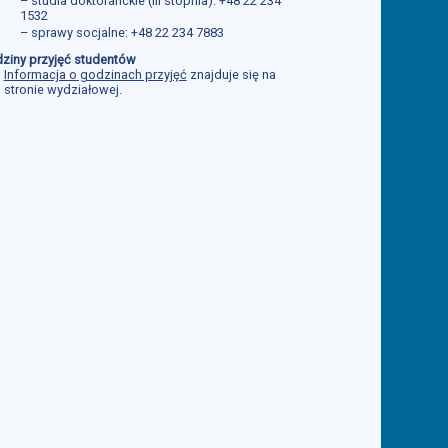
– studia doktoranckie (III stopnia): +48 22 234
1532
– sprawy socjalne: +48 22 234 7883
ziny przyjęć studentów
Informacja o godzinach przyjęć
znajduje się na
stronie wydziałowej.