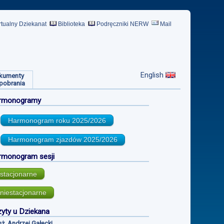
rtualny Dziekanat
Biblioteka
Podręczniki NERW
Mail
English
kumenty
pobrania
rmonogramy
Harmonogram roku
2025/2026
Harmonogram zjazdów
2025/2026
rmonogram sesji
stacjonarne
niestacjonarne
yty u Dziekana
inż. Andrzej Gałecki