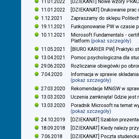
11.01.2022
[DZIEKANT] Nowe wzory PR
11.01.2022
[DZIEKANAT] Drukowanie prac
1.12.2021
Zapraszamy do sklepu Politech
19.11.2021
Funkcjonowanie PW w czasie p
10.11.2021
Microsoft Fundamentals - certif
Platform
(pokaż szczegóły)
11.05.2021
[BIURO KARIER PW] Praktyki s
13.04.2021
Pomoc psychologiczna dla stu
29.06.2020
Rozliczanie obiegówki po obro
7.04.2020
Informacja w sprawie składania
(pokaż szczegóły)
27.03.2020
Rekomendacje MNiSW w sprawie
13.03.2020
Uczenia zamknięta! Gdzie jest
13.03.2020
Poradnik Microsoft na temat w
(pokaż szczegóły)
24.10.2019
[DZIEKANAT] Szablon prezentacj
18.09.2018
[DZIEKANAT] Kiedy należy przy
7.06.2018
[DZIEKANAT] Poczta studenck