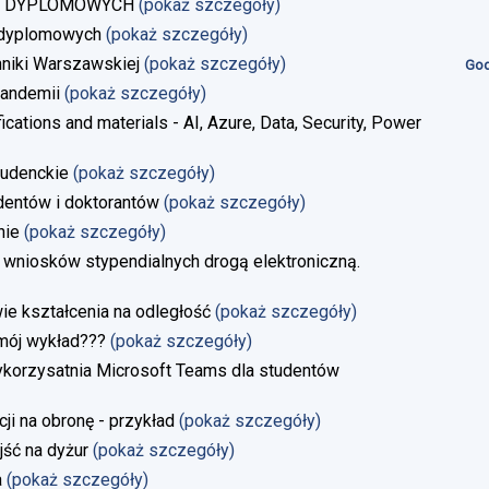
AC DYPLOMOWYCH
(pokaż szczegóły)
 dyplomowych
(pokaż szczegóły)
niki Warszawskiej
(pokaż szczegóły)
God
andemii
(pokaż szczegóły)
ications and materials - AI, Azure, Data, Security, Power
tudenckie
(pokaż szczegóły)
dentów i doktorantów
(pokaż szczegóły)
nie
(pokaż szczegóły)
 wniosków stypendialnych drogą elektroniczną.
 kształcenia na odległość
(pokaż szczegóły)
 mój wykład???
(pokaż szczegóły)
ykorzysatnia Microsoft Teams dla studentów
i na obronę - przykład
(pokaż szczegóły)
jść na dyżur
(pokaż szczegóły)
a
(pokaż szczegóły)