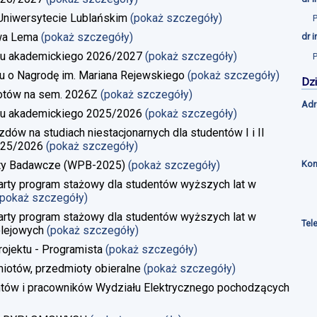
a Uniwersytecie Lublańskim
(pokaż szczegóły)
wa Lema
(pokaż szczegóły)
dr 
u akademickiego 2026/2027
(pokaż szczegóły)
u o Nagrodę im. Mariana Rejewskiego
(pokaż szczegóły)
Dzi
iotów na sem. 2026Z
(pokaż szczegóły)
Adr
u akademickiego 2025/2026
(pokaż szczegóły)
w na studiach niestacjonarnych dla studentów I i II
025/2026
(pokaż szczegóły)
Kon
kty Badawcze (WPB-2025)
(pokaż szczegóły)
rty program stażowy dla studentów wyższych lat w
(pokaż szczegóły)
rty program stażowy dla studentów wyższych lat w
Tel
lejowych
(pokaż szczegóły)
rojektu - Programista
(pokaż szczegóły)
iotów, przedmioty obieralne
(pokaż szczegóły)
ntów i pracowników Wydziału Elektrycznego pochodzących