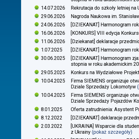
14.07.2026
Rekrutacja do szkoły letniej n
29.06.2026
Nagroda Naukowa im. Stanisła
24.06.2026
[DZIEKANAT] Harmonogram rok
16.06.2026
[KONKURS] VIII edycja Konkurs
11.06.2026
[Dziekanat] deklaracje przedm
1.07.2025
[DZIEKANAT] Harmonogram rok
30.06.2025
[DZIEKANAT] Harmonogram zjazdó
stopnia w roku akademickim 2
29.05.2025
Konkurs na Wydziałowe Proje
10.04.2025
Firma SIEMENS organizuje otwa
Dziale Sprzedaży Lokomotyw
10.04.2025
Firma SIEMENS organizuje otwa
Dziale Sprzedaży Pojazdów Ko
8.01.2025
Oferta zatrudnienia: Asystent P
8.12.2022
[DZIEKANAT] deklaracje przedm
2.03.2022
[UKRAINA] Wsparcie dla stude
z Ukrainy
(pokaż szczegóły)