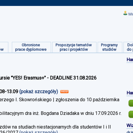
Wi
Obronione
Propozycje tematów
Programy
Do
ów
prace dyplomowe
prac i projektów
studiów
do 
Ha
ursie "YES! Erasmus+" - DEADLINE 31.08.2026
.08-13.09
(pokaż szczegóły)
Ha
erzego I. Skowrońskiego | zgłoszenia do 10 października
litacyjnym dra inż. Bogdana Dziadaka w dniu 17.09.2026 r.
Wiz
w na studiach niestacjonarnych dla studentów I i II
026/2027
(pokaż szczegóły)
dr 