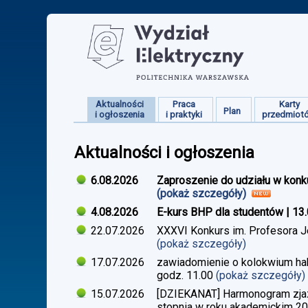
Aktualności
Praca
Karty
Plan
i ogłoszenia
i praktyki
przedmiot
Aktualności i ogłoszenia
6.08.2026
Zaproszenie do udziału w konk
(pokaż szczegóły)
4.08.2026
E-kurs BHP dla studentów | 13
22.07.2026
XXXVI Konkurs im. Profesora J
(pokaż szczegóły)
17.07.2026
zawiadomienie o kolokwium habi
godz. 11.00
(pokaż szczegóły)
15.07.2026
[DZIEKANAT] Harmonogram zjazdó
stopnia w roku akademickim 2