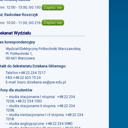
Zapisz się
Pon.
12:00 - 13:00
,
GG 130
inż. Radosław Roszczyk
Zapisz się
Pon.
10:30 - 11:30
,
GG 216
ekanat Wydziału
es korespondencyjny
Wydział Elektryczny Politechniki Warszawskiej
Pl. Politechniki 1,
00-661 Warszawa
takt do Sekretariatu Dziekana Głównego:
Telefon:+48 22 234 7217
FAX:+48 22 625 75 24
E-mail:
biuro.dziekana.ee@pw.edu.pl
efony dla studentów
– studia stacjonarne I stopnia: +48 22 234
7228, +48 22 234 1532
– studia stacjonarne II stopnia: +48 22 234
7208,
– studia niestacjonarne I i II stopnia: +48 22 234
7318
– studia anglojęzyczne: +48 22 234 5980