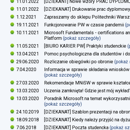
11.01.2022
[DZIEKANT] Nowe wzory PRAC DYPLO
11.01.2022
[DZIEKANAT] Drukowanie prac dyplomow
1.12.2021
Zapraszamy do sklepu Politechniki Warsz
19.11.2021
Funkcjonowanie PW w czasie pandemii
(p
10.11.2021
Microsoft Fundamentals - certifications an
Platform
(pokaż szczegóły)
11.05.2021
[BIURO KARIER PW] Praktyki studenckie
(
13.04.2021
Pomoc psychologiczna dla studentów i d
29.06.2020
Rozliczanie obiegówki po obronie
(pokaż
7.04.2020
Informacja w sprawie składania wniosków 
(pokaż szczegóły)
27.03.2020
Rekomendacje MNiSW w sprawie kształce
13.03.2020
Uczenia zamknięta! Gdzie jest mój wykład
13.03.2020
Poradnik Microsoft na temat wykorzysatn
(pokaż szczegóły)
24.10.2019
[DZIEKANAT] Szablon prezentacji na obron
18.09.2018
[DZIEKANAT] Kiedy należy przyjść na dyżu
7.06.2018
[DZIEKANAT] Poczta studencka
(pokaż s