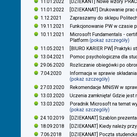
11.01.2022
[DZIEKANT] Nowe wzory PR
11.01.2022
[DZIEKANAT] Drukowanie prac
1.12.2021
Zapraszamy do sklepu Politech
19.11.2021
Funkcjonowanie PW w czasie p
10.11.2021
Microsoft Fundamentals - certif
Platform
(pokaż szczegóły)
11.05.2021
[BIURO KARIER PW] Praktyki s
13.04.2021
Pomoc psychologiczna dla stu
29.06.2020
Rozliczanie obiegówki po obro
7.04.2020
Informacja w sprawie składania
(pokaż szczegóły)
27.03.2020
Rekomendacje MNiSW w sprawie
13.03.2020
Uczenia zamknięta! Gdzie jest
13.03.2020
Poradnik Microsoft na temat w
(pokaż szczegóły)
24.10.2019
[DZIEKANAT] Szablon prezentacj
18.09.2018
[DZIEKANAT] Kiedy należy przy
7.06.2018
[DZIEKANAT] Poczta studenck