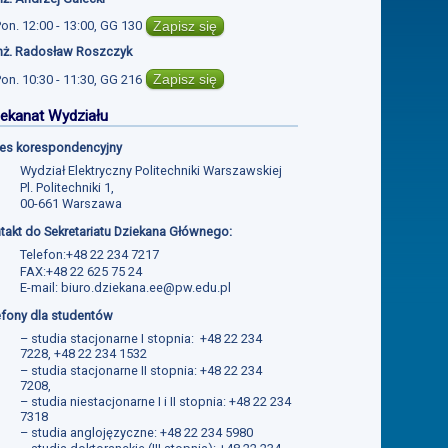
Zapisz się
Pon.
12:00 - 13:00
,
GG 130
inż. Radosław Roszczyk
Zapisz się
Pon.
10:30 - 11:30
,
GG 216
ekanat Wydziału
es korespondencyjny
Wydział Elektryczny Politechniki Warszawskiej
Pl. Politechniki 1,
00-661 Warszawa
takt do Sekretariatu Dziekana Głównego:
Telefon:+48 22 234 7217
FAX:+48 22 625 75 24
E-mail:
biuro.dziekana.ee@pw.edu.pl
efony dla studentów
– studia stacjonarne I stopnia: +48 22 234
7228, +48 22 234 1532
– studia stacjonarne II stopnia: +48 22 234
7208,
– studia niestacjonarne I i II stopnia: +48 22 234
7318
– studia anglojęzyczne: +48 22 234 5980