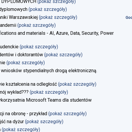
AC DYPLOMOWYCH
(pokaż szczegóły)
 dyplomowych
(pokaż szczegóły)
niki Warszawskiej
(pokaż szczegóły)
God
andemii
(pokaż szczegóły)
ications and materials - AI, Azure, Data, Security, Power
tudenckie
(pokaż szczegóły)
dentów i doktorantów
(pokaż szczegóły)
nie
(pokaż szczegóły)
 wniosków stypendialnych drogą elektroniczną.
 kształcenia na odległość
(pokaż szczegóły)
 mój wykład???
(pokaż szczegóły)
ykorzysatnia Microsoft Teams dla studentów
i na obronę - przykład
(pokaż szczegóły)
jść na dyżur
(pokaż szczegóły)
a
(pokaż szczegóły)