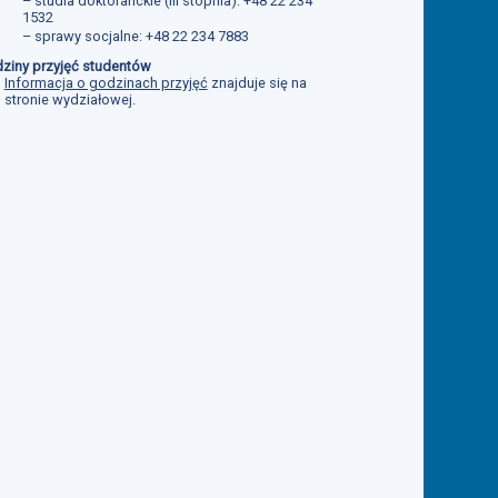
– studia doktoranckie (III stopnia): +48 22 234
1532
– sprawy socjalne: +48 22 234 7883
ziny przyjęć studentów
Informacja o godzinach przyjęć
znajduje się na
stronie wydziałowej.