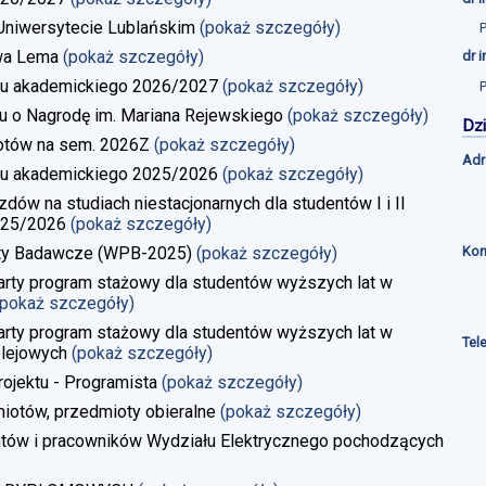
a Uniwersytecie Lublańskim
(pokaż szczegóły)
wa Lema
(pokaż szczegóły)
dr 
u akademickiego 2026/2027
(pokaż szczegóły)
u o Nagrodę im. Mariana Rejewskiego
(pokaż szczegóły)
Dzi
iotów na sem. 2026Z
(pokaż szczegóły)
Adr
u akademickiego 2025/2026
(pokaż szczegóły)
w na studiach niestacjonarnych dla studentów I i II
025/2026
(pokaż szczegóły)
Kon
kty Badawcze (WPB-2025)
(pokaż szczegóły)
rty program stażowy dla studentów wyższych lat w
(pokaż szczegóły)
rty program stażowy dla studentów wyższych lat w
Tel
lejowych
(pokaż szczegóły)
rojektu - Programista
(pokaż szczegóły)
iotów, przedmioty obieralne
(pokaż szczegóły)
ntów i pracowników Wydziału Elektrycznego pochodzących