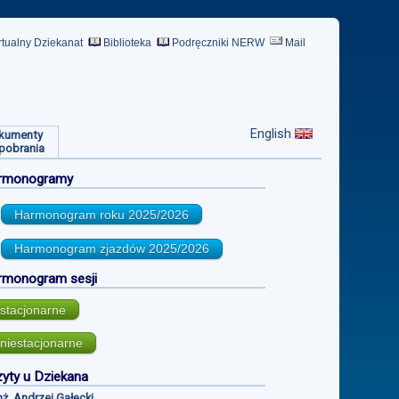
rtualny Dziekanat
Biblioteka
Podręczniki NERW
Mail
English
kumenty
pobrania
rmonogramy
Harmonogram roku
2025/2026
Harmonogram zjazdów
2025/2026
rmonogram sesji
stacjonarne
niestacjonarne
yty u Dziekana
inż. Andrzej Gałecki