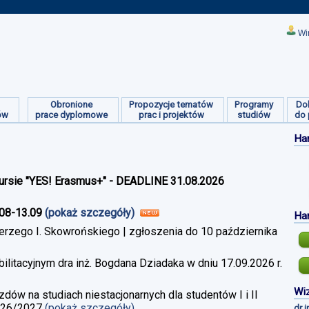
Wi
Obronione
Propozycje tematów
Programy
Do
ów
prace dyplomowe
prac i projektów
studiów
do 
Ha
ursie "YES! Erasmus+" - DEADLINE 31.08.2026
.08-13.09
(pokaż szczegóły)
Ha
erzego I. Skowrońskiego | zgłoszenia do 10 października
litacyjnym dra inż. Bogdana Dziadaka w dniu 17.09.2026 r.
Wiz
w na studiach niestacjonarnych dla studentów I i II
026/2027
(pokaż szczegóły)
dr 