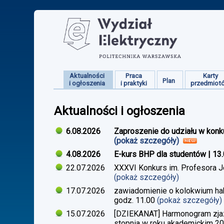
Aktualności
Praca
Karty
Plan
i ogłoszenia
i praktyki
przedmiot
Aktualności i ogłoszenia
6.08.2026
Zaproszenie do udziału w konk
(pokaż szczegóły)
4.08.2026
E-kurs BHP dla studentów | 13
22.07.2026
XXXVI Konkurs im. Profesora J
(pokaż szczegóły)
17.07.2026
zawiadomienie o kolokwium habi
godz. 11.00
(pokaż szczegóły)
15.07.2026
[DZIEKANAT] Harmonogram zjazdó
stopnia w roku akademickim 2