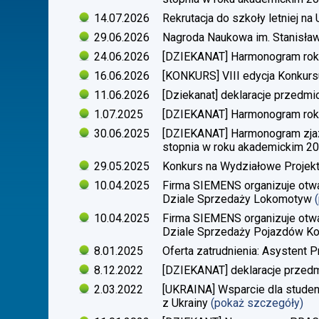
14.07.2026
Rekrutacja do szkoły letniej n
29.06.2026
Nagroda Naukowa im. Stanisła
24.06.2026
[DZIEKANAT] Harmonogram rok
16.06.2026
[KONKURS] VIII edycja Konkurs
11.06.2026
[Dziekanat] deklaracje przedm
1.07.2025
[DZIEKANAT] Harmonogram rok
30.06.2025
[DZIEKANAT] Harmonogram zjazdó
stopnia w roku akademickim 2
29.05.2025
Konkurs na Wydziałowe Proje
10.04.2025
Firma SIEMENS organizuje otwa
Dziale Sprzedaży Lokomotyw
10.04.2025
Firma SIEMENS organizuje otwa
Dziale Sprzedaży Pojazdów Ko
8.01.2025
Oferta zatrudnienia: Asystent P
8.12.2022
[DZIEKANAT] deklaracje przedm
2.03.2022
[UKRAINA] Wsparcie dla stude
z Ukrainy
(pokaż szczegóły)