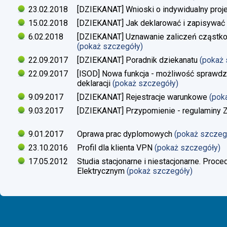
23.02.2018
[DZIEKANAT] Wnioski o indywidualny proj
15.02.2018
[DZIEKANAT] Jak deklarować i zapisywać s
6.02.2018
[DZIEKANAT] Uznawanie zaliczeń cząstko
(pokaż szczegóły)
22.09.2017
[DZIEKANAT] Poradnik dziekanatu
(pokaż
22.09.2017
[ISOD] Nowa funkcja - możliwość sprawdze
deklaracji
(pokaż szczegóły)
9.09.2017
[DZIEKANAT] Rejestracje warunkowe
(pok
9.03.2017
[DZIEKANAT] Przypomienie - regulaminy Zaj
9.01.2017
Oprawa prac dyplomowych
(pokaż szczeg
23.10.2016
Profil dla klienta VPN
(pokaż szczegóły)
17.05.2012
Studia stacjonarne i niestacjonarne. Proc
Elektrycznym
(pokaż szczegóły)