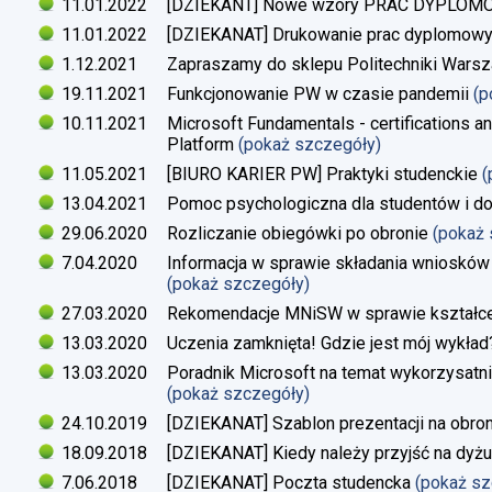
11.01.2022
[DZIEKANT] Nowe wzory PRAC DYPLO
11.01.2022
[DZIEKANAT] Drukowanie prac dyplomow
1.12.2021
Zapraszamy do sklepu Politechniki Warsz
19.11.2021
Funkcjonowanie PW w czasie pandemii
(p
10.11.2021
Microsoft Fundamentals - certifications an
Platform
(pokaż szczegóły)
11.05.2021
[BIURO KARIER PW] Praktyki studenckie
(
13.04.2021
Pomoc psychologiczna dla studentów i d
29.06.2020
Rozliczanie obiegówki po obronie
(pokaż
7.04.2020
Informacja w sprawie składania wniosków 
(pokaż szczegóły)
27.03.2020
Rekomendacje MNiSW w sprawie kształce
13.03.2020
Uczenia zamknięta! Gdzie jest mój wykład
13.03.2020
Poradnik Microsoft na temat wykorzysatn
(pokaż szczegóły)
24.10.2019
[DZIEKANAT] Szablon prezentacji na obron
18.09.2018
[DZIEKANAT] Kiedy należy przyjść na dyżu
7.06.2018
[DZIEKANAT] Poczta studencka
(pokaż s