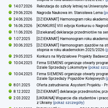
14.07.2026
Rekrutacja do szkoły letniej na Uniwersyt
29.06.2026
Nagroda Naukowa im. Stanisława Lema
(p
24.06.2026
[DZIEKANAT] Harmonogram roku akademi
16.06.2026
[KONKURS] VIII edycja Konkursu o Nagrod
11.06.2026
[Dziekanat] deklaracje przedmiotów na s
1.07.2025
[DZIEKANAT] Harmonogram roku akademi
30.06.2025
[DZIEKANAT] Harmonogram zjazdów na studi
stopnia w roku akademickim 2025/2026
(
29.05.2025
Konkurs na Wydziałowe Projekty Badawc
10.04.2025
Firma SIEMENS organizuje otwarty progra
Dziale Sprzedaży Lokomotyw
(pokaż szc
10.04.2025
Firma SIEMENS organizuje otwarty progra
Dziale Sprzedaży Pojazdów Kolejowych
(
8.01.2025
Oferta zatrudnienia: Asystent Projektu - P
8.12.2022
[DZIEKANAT] deklaracje przedmiotów, prz
2.03.2022
[UKRAINA] Wsparcie dla studentów i pra
z Ukrainy
(pokaż szczegóły)