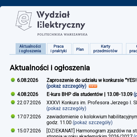
Aktualności
Praca
Karty
Plan
i ogłoszenia
i praktyki
przedmiotów
pra
Aktualności i ogłoszenia
6.08.2026
Zaproszenie do udziału w konkursie "YES
(pokaż szczegóły)
4.08.2026
E-kurs BHP dla studentów | 13.08-13.09
(
22.07.2026
XXXVI Konkurs im. Profesora Jerzego I. 
(pokaż szczegóły)
17.07.2026
zawiadomienie o kolokwium habilitacyjnym
godz. 11.00
(pokaż szczegóły)
15.07.2026
[DZIEKANAT] Harmonogram zjazdów na studi
stopnia w roku akademickim 2026/2027
(