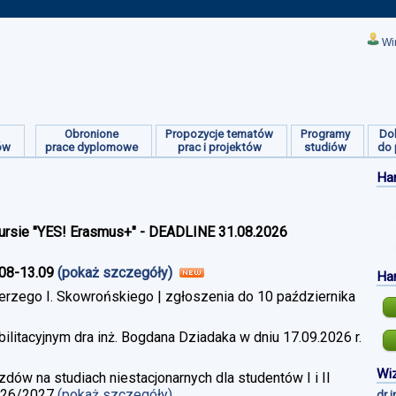
Wi
Obronione
Propozycje tematów
Programy
Do
ów
prace dyplomowe
prac i projektów
studiów
do 
Ha
ursie "YES! Erasmus+" - DEADLINE 31.08.2026
.08-13.09
(pokaż szczegóły)
Ha
erzego I. Skowrońskiego | zgłoszenia do 10 października
litacyjnym dra inż. Bogdana Dziadaka w dniu 17.09.2026 r.
Wiz
w na studiach niestacjonarnych dla studentów I i II
026/2027
(pokaż szczegóły)
dr 