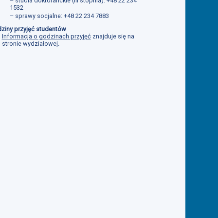
– studia doktoranckie (III stopnia): +48 22 234
1532
– sprawy socjalne: +48 22 234 7883
ziny przyjęć studentów
Informacja o godzinach przyjęć
znajduje się na
stronie wydziałowej.