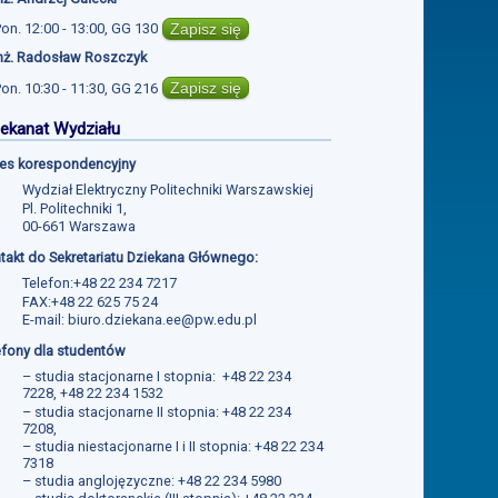
Zapisz się
Pon.
12:00 - 13:00
,
GG 130
inż. Radosław Roszczyk
Zapisz się
Pon.
10:30 - 11:30
,
GG 216
ekanat Wydziału
es korespondencyjny
Wydział Elektryczny Politechniki Warszawskiej
Pl. Politechniki 1,
00-661 Warszawa
takt do Sekretariatu Dziekana Głównego:
Telefon:+48 22 234 7217
FAX:+48 22 625 75 24
E-mail:
biuro.dziekana.ee@pw.edu.pl
efony dla studentów
– studia stacjonarne I stopnia: +48 22 234
7228, +48 22 234 1532
– studia stacjonarne II stopnia: +48 22 234
7208,
– studia niestacjonarne I i II stopnia: +48 22 234
7318
– studia anglojęzyczne: +48 22 234 5980