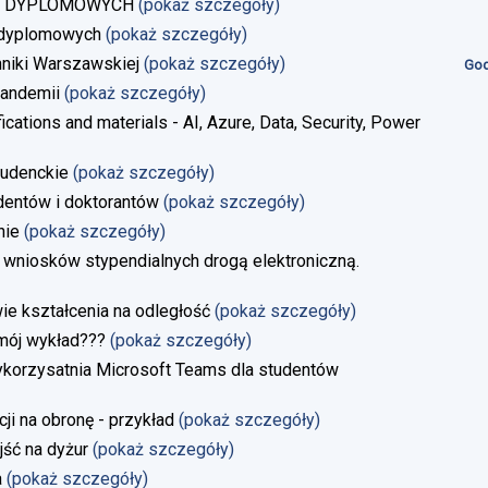
AC DYPLOMOWYCH
(pokaż szczegóły)
 dyplomowych
(pokaż szczegóły)
niki Warszawskiej
(pokaż szczegóły)
God
andemii
(pokaż szczegóły)
ications and materials - AI, Azure, Data, Security, Power
tudenckie
(pokaż szczegóły)
dentów i doktorantów
(pokaż szczegóły)
nie
(pokaż szczegóły)
 wniosków stypendialnych drogą elektroniczną.
 kształcenia na odległość
(pokaż szczegóły)
 mój wykład???
(pokaż szczegóły)
ykorzysatnia Microsoft Teams dla studentów
i na obronę - przykład
(pokaż szczegóły)
jść na dyżur
(pokaż szczegóły)
a
(pokaż szczegóły)