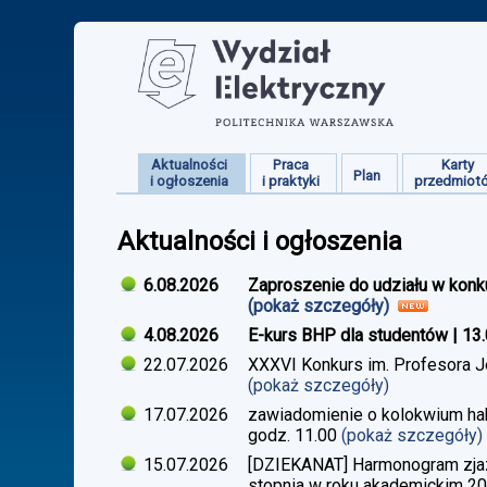
Aktualności
Praca
Karty
Plan
i ogłoszenia
i praktyki
przedmiot
Aktualności i ogłoszenia
6.08.2026
Zaproszenie do udziału w konk
(pokaż szczegóły)
4.08.2026
E-kurs BHP dla studentów | 13
22.07.2026
XXXVI Konkurs im. Profesora J
(pokaż szczegóły)
17.07.2026
zawiadomienie o kolokwium habi
godz. 11.00
(pokaż szczegóły)
15.07.2026
[DZIEKANAT] Harmonogram zjazdó
stopnia w roku akademickim 2