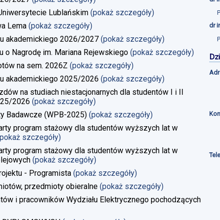
a Uniwersytecie Lublańskim
(pokaż szczegóły)
wa Lema
(pokaż szczegóły)
dr 
u akademickiego 2026/2027
(pokaż szczegóły)
u o Nagrodę im. Mariana Rejewskiego
(pokaż szczegóły)
Dzi
iotów na sem. 2026Z
(pokaż szczegóły)
Adr
u akademickiego 2025/2026
(pokaż szczegóły)
w na studiach niestacjonarnych dla studentów I i II
025/2026
(pokaż szczegóły)
Kon
kty Badawcze (WPB-2025)
(pokaż szczegóły)
rty program stażowy dla studentów wyższych lat w
(pokaż szczegóły)
rty program stażowy dla studentów wyższych lat w
Tel
lejowych
(pokaż szczegóły)
rojektu - Programista
(pokaż szczegóły)
iotów, przedmioty obieralne
(pokaż szczegóły)
ntów i pracowników Wydziału Elektrycznego pochodzących