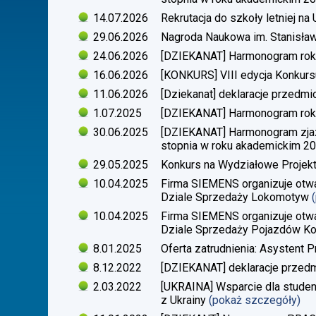
14.07.2026
Rekrutacja do szkoły letniej n
29.06.2026
Nagroda Naukowa im. Stanisła
24.06.2026
[DZIEKANAT] Harmonogram rok
16.06.2026
[KONKURS] VIII edycja Konkurs
11.06.2026
[Dziekanat] deklaracje przedm
1.07.2025
[DZIEKANAT] Harmonogram rok
30.06.2025
[DZIEKANAT] Harmonogram zjazdó
stopnia w roku akademickim 2
29.05.2025
Konkurs na Wydziałowe Proje
10.04.2025
Firma SIEMENS organizuje otwa
Dziale Sprzedaży Lokomotyw
10.04.2025
Firma SIEMENS organizuje otwa
Dziale Sprzedaży Pojazdów Ko
8.01.2025
Oferta zatrudnienia: Asystent P
8.12.2022
[DZIEKANAT] deklaracje przedm
2.03.2022
[UKRAINA] Wsparcie dla stude
z Ukrainy
(pokaż szczegóły)