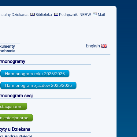
rtualny Dziekanat
Biblioteka
Podręczniki NERW
Mail
English
kumenty
pobrania
rmonogramy
Harmonogram roku
2025/2026
Harmonogram zjazdów
2025/2026
rmonogram sesji
stacjonarne
niestacjonarne
yty u Dziekana
inż. Andrzej Gałecki