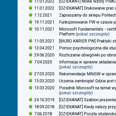
11.01.2022
[DZIEKANT] Nowe wzory PR
11.01.2022
[DZIEKANAT] Drukowanie prac
1.12.2021
Zapraszamy do sklepu Politech
19.11.2021
Funkcjonowanie PW w czasie p
10.11.2021
Microsoft Fundamentals - certif
Platform
(pokaż szczegóły)
11.05.2021
[BIURO KARIER PW] Praktyki s
13.04.2021
Pomoc psychologiczna dla stu
29.06.2020
Rozliczanie obiegówki po obro
7.04.2020
Informacja w sprawie składania
(pokaż szczegóły)
27.03.2020
Rekomendacje MNiSW w sprawie
13.03.2020
Uczenia zamknięta! Gdzie jest
13.03.2020
Poradnik Microsoft na temat w
(pokaż szczegóły)
24.10.2019
[DZIEKANAT] Szablon prezentacj
18.09.2018
[DZIEKANAT] Kiedy należy przy
7.06.2018
[DZIEKANAT] Poczta studenck