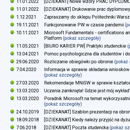
11.01.2022
[DZIEKANT] Nowe wzory PRAC DYPLO
11.01.2022
[DZIEKANAT] Drukowanie prac dyplomow
1.12.2021
Zapraszamy do sklepu Politechniki Warsz
19.11.2021
Funkcjonowanie PW w czasie pandemii
(p
10.11.2021
Microsoft Fundamentals - certifications an
Platform
(pokaż szczegóły)
11.05.2021
[BIURO KARIER PW] Praktyki studenckie
(
13.04.2021
Pomoc psychologiczna dla studentów i d
29.06.2020
Rozliczanie obiegówki po obronie
(pokaż
7.04.2020
Informacja w sprawie składania wniosków 
(pokaż szczegóły)
27.03.2020
Rekomendacje MNiSW w sprawie kształce
13.03.2020
Uczenia zamknięta! Gdzie jest mój wykład
13.03.2020
Poradnik Microsoft na temat wykorzysatn
(pokaż szczegóły)
24.10.2019
[DZIEKANAT] Szablon prezentacji na obron
18.09.2018
[DZIEKANAT] Kiedy należy przyjść na dyżu
7.06.2018
[DZIEKANAT] Poczta studencka
(pokaż s