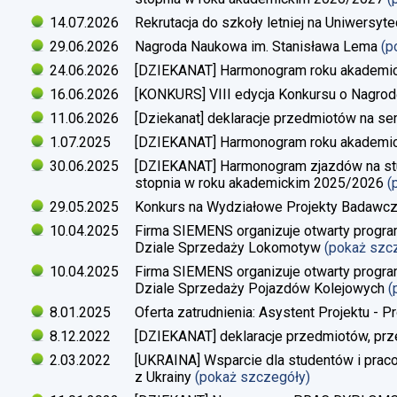
14.07.2026
Rekrutacja do szkoły letniej na Uniwersyt
29.06.2026
Nagroda Naukowa im. Stanisława Lema
(p
24.06.2026
[DZIEKANAT] Harmonogram roku akademi
16.06.2026
[KONKURS] VIII edycja Konkursu o Nagrod
11.06.2026
[Dziekanat] deklaracje przedmiotów na s
1.07.2025
[DZIEKANAT] Harmonogram roku akademi
30.06.2025
[DZIEKANAT] Harmonogram zjazdów na studi
stopnia w roku akademickim 2025/2026
(
29.05.2025
Konkurs na Wydziałowe Projekty Badawc
10.04.2025
Firma SIEMENS organizuje otwarty progra
Dziale Sprzedaży Lokomotyw
(pokaż szc
10.04.2025
Firma SIEMENS organizuje otwarty progra
Dziale Sprzedaży Pojazdów Kolejowych
(
8.01.2025
Oferta zatrudnienia: Asystent Projektu - P
8.12.2022
[DZIEKANAT] deklaracje przedmiotów, prz
2.03.2022
[UKRAINA] Wsparcie dla studentów i pra
z Ukrainy
(pokaż szczegóły)