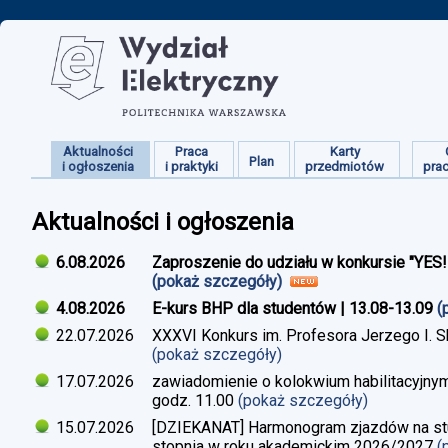
Aktualności
Praca
Karty
Plan
i ogłoszenia
i praktyki
przedmiotów
pra
Aktualności i ogłoszenia
6.08.2026
Zaproszenie do udziału w konkursie "YES
(pokaż szczegóły)
4.08.2026
E-kurs BHP dla studentów | 13.08-13.09
(
22.07.2026
XXXVI Konkurs im. Profesora Jerzego I. 
(pokaż szczegóły)
17.07.2026
zawiadomienie o kolokwium habilitacyjnym
godz. 11.00
(pokaż szczegóły)
15.07.2026
[DZIEKANAT] Harmonogram zjazdów na studi
stopnia w roku akademickim 2026/2027
(