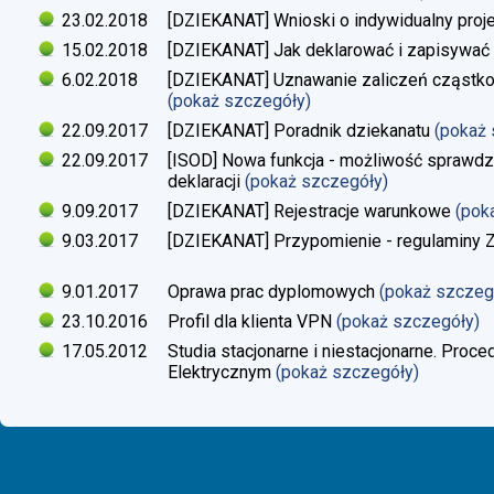
23.02.2018
[DZIEKANAT] Wnioski o indywidualny proj
15.02.2018
[DZIEKANAT] Jak deklarować i zapisywać s
6.02.2018
[DZIEKANAT] Uznawanie zaliczeń cząstko
(pokaż szczegóły)
22.09.2017
[DZIEKANAT] Poradnik dziekanatu
(pokaż
22.09.2017
[ISOD] Nowa funkcja - możliwość sprawdze
deklaracji
(pokaż szczegóły)
9.09.2017
[DZIEKANAT] Rejestracje warunkowe
(pok
9.03.2017
[DZIEKANAT] Przypomienie - regulaminy Zaj
9.01.2017
Oprawa prac dyplomowych
(pokaż szczeg
23.10.2016
Profil dla klienta VPN
(pokaż szczegóły)
17.05.2012
Studia stacjonarne i niestacjonarne. Proc
Elektrycznym
(pokaż szczegóły)