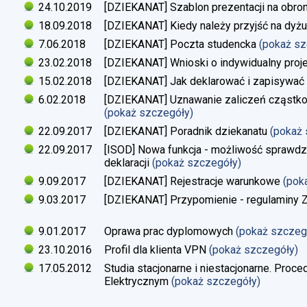
24.10.2019
[DZIEKANAT] Szablon prezentacji na obron
18.09.2018
[DZIEKANAT] Kiedy należy przyjść na dyżu
7.06.2018
[DZIEKANAT] Poczta studencka
(pokaż s
23.02.2018
[DZIEKANAT] Wnioski o indywidualny proj
15.02.2018
[DZIEKANAT] Jak deklarować i zapisywać s
6.02.2018
[DZIEKANAT] Uznawanie zaliczeń cząstko
(pokaż szczegóły)
22.09.2017
[DZIEKANAT] Poradnik dziekanatu
(pokaż
22.09.2017
[ISOD] Nowa funkcja - możliwość sprawdze
deklaracji
(pokaż szczegóły)
9.09.2017
[DZIEKANAT] Rejestracje warunkowe
(pok
9.03.2017
[DZIEKANAT] Przypomienie - regulaminy Zaj
9.01.2017
Oprawa prac dyplomowych
(pokaż szczeg
23.10.2016
Profil dla klienta VPN
(pokaż szczegóły)
17.05.2012
Studia stacjonarne i niestacjonarne. Proc
Elektrycznym
(pokaż szczegóły)