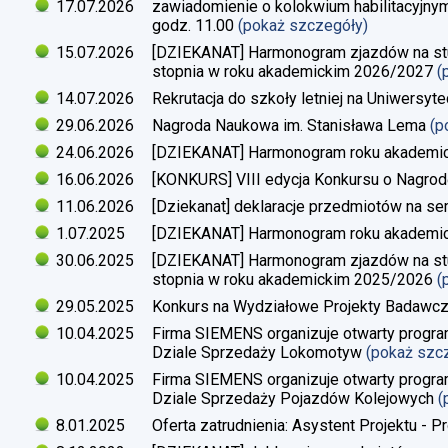
17.07.2026
zawiadomienie o kolokwium habilitacyjnym
godz. 11.00
(pokaż szczegóły)
15.07.2026
[DZIEKANAT] Harmonogram zjazdów na studi
stopnia w roku akademickim 2026/2027
(
14.07.2026
Rekrutacja do szkoły letniej na Uniwersyt
29.06.2026
Nagroda Naukowa im. Stanisława Lema
(p
24.06.2026
[DZIEKANAT] Harmonogram roku akademi
16.06.2026
[KONKURS] VIII edycja Konkursu o Nagrod
11.06.2026
[Dziekanat] deklaracje przedmiotów na s
1.07.2025
[DZIEKANAT] Harmonogram roku akademi
30.06.2025
[DZIEKANAT] Harmonogram zjazdów na studi
stopnia w roku akademickim 2025/2026
(
29.05.2025
Konkurs na Wydziałowe Projekty Badawc
10.04.2025
Firma SIEMENS organizuje otwarty progra
Dziale Sprzedaży Lokomotyw
(pokaż szc
10.04.2025
Firma SIEMENS organizuje otwarty progra
Dziale Sprzedaży Pojazdów Kolejowych
(
8.01.2025
Oferta zatrudnienia: Asystent Projektu - P