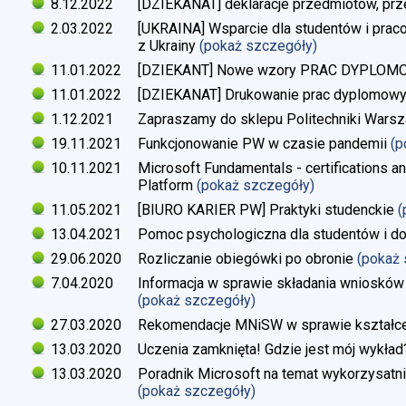
8.12.2022
[DZIEKANAT] deklaracje przedmiotów, prz
2.03.2022
[UKRAINA] Wsparcie dla studentów i pra
z Ukrainy
(pokaż szczegóły)
11.01.2022
[DZIEKANT] Nowe wzory PRAC DYPLO
11.01.2022
[DZIEKANAT] Drukowanie prac dyplomow
1.12.2021
Zapraszamy do sklepu Politechniki Warsz
19.11.2021
Funkcjonowanie PW w czasie pandemii
(p
10.11.2021
Microsoft Fundamentals - certifications an
Platform
(pokaż szczegóły)
11.05.2021
[BIURO KARIER PW] Praktyki studenckie
(
13.04.2021
Pomoc psychologiczna dla studentów i d
29.06.2020
Rozliczanie obiegówki po obronie
(pokaż
7.04.2020
Informacja w sprawie składania wniosków 
(pokaż szczegóły)
27.03.2020
Rekomendacje MNiSW w sprawie kształce
13.03.2020
Uczenia zamknięta! Gdzie jest mój wykład
13.03.2020
Poradnik Microsoft na temat wykorzysatn
(pokaż szczegóły)