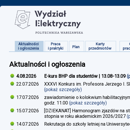
Aktualności
Praca
Karty
Plan
i ogłoszenia
i praktyki
przedmiotów
pra
Aktualności i ogłoszenia
4.08.2026
E-kurs BHP dla studentów | 13.08-13.09
(
22.07.2026
XXXVI Konkurs im. Profesora Jerzego I. 
(pokaż szczegóły)
17.07.2026
zawiadomienie o kolokwium habilitacyjnym
godz. 11.00
(pokaż szczegóły)
15.07.2026
[DZIEKANAT] Harmonogram zjazdów na studi
stopnia w roku akademickim 2026/2027
(
14.07.2026
Rekrutacja do szkoły letniej na Uniwersyt