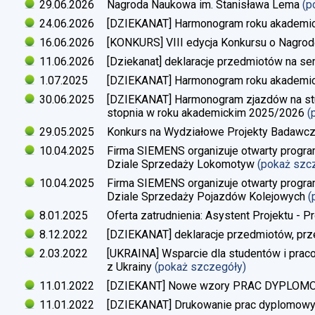
29.06.2026
Nagroda Naukowa im. Stanisława Lema
(p
24.06.2026
[DZIEKANAT] Harmonogram roku akademi
16.06.2026
[KONKURS] VIII edycja Konkursu o Nagrod
11.06.2026
[Dziekanat] deklaracje przedmiotów na s
1.07.2025
[DZIEKANAT] Harmonogram roku akademi
30.06.2025
[DZIEKANAT] Harmonogram zjazdów na studi
stopnia w roku akademickim 2025/2026
(
29.05.2025
Konkurs na Wydziałowe Projekty Badawc
10.04.2025
Firma SIEMENS organizuje otwarty progra
Dziale Sprzedaży Lokomotyw
(pokaż szc
10.04.2025
Firma SIEMENS organizuje otwarty progra
Dziale Sprzedaży Pojazdów Kolejowych
(
8.01.2025
Oferta zatrudnienia: Asystent Projektu - P
8.12.2022
[DZIEKANAT] deklaracje przedmiotów, prz
2.03.2022
[UKRAINA] Wsparcie dla studentów i pra
z Ukrainy
(pokaż szczegóły)
11.01.2022
[DZIEKANT] Nowe wzory PRAC DYPLO
11.01.2022
[DZIEKANAT] Drukowanie prac dyplomow