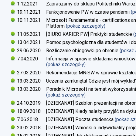
1.12.2021
Zapraszamy do sklepu Politechniki Warsz
19.11.2021
Funkcjonowanie PW w czasie pandemii
(p
10.11.2021
Microsoft Fundamentals - certifications an
Platform
(pokaż szczegóły)
11.05.2021
[BIURO KARIER PW] Praktyki studenckie
(
13.04.2021
Pomoc psychologiczna dla studentów i d
29.06.2020
Rozliczanie obiegówki po obronie
(pokaż
7.04.2020
Informacja w sprawie składania wniosków 
(pokaż szczegóły)
27.03.2020
Rekomendacje MNiSW w sprawie kształce
13.03.2020
Uczenia zamknięta! Gdzie jest mój wykład
13.03.2020
Poradnik Microsoft na temat wykorzysatn
(pokaż szczegóły)
24.10.2019
[DZIEKANAT] Szablon prezentacji na obron
18.09.2018
[DZIEKANAT] Kiedy należy przyjść na dyżu
7.06.2018
[DZIEKANAT] Poczta studencka
(pokaż s
23.02.2018
[DZIEKANAT] Wnioski o indywidualny proj
15.02.2018
[DZIEKANAT] Jak deklarować i zapisywać s