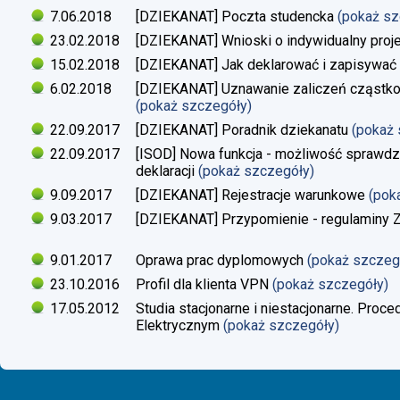
7.06.2018
[DZIEKANAT] Poczta studencka
(pokaż s
23.02.2018
[DZIEKANAT] Wnioski o indywidualny proj
15.02.2018
[DZIEKANAT] Jak deklarować i zapisywać s
6.02.2018
[DZIEKANAT] Uznawanie zaliczeń cząstko
(pokaż szczegóły)
22.09.2017
[DZIEKANAT] Poradnik dziekanatu
(pokaż
22.09.2017
[ISOD] Nowa funkcja - możliwość sprawdze
deklaracji
(pokaż szczegóły)
9.09.2017
[DZIEKANAT] Rejestracje warunkowe
(pok
9.03.2017
[DZIEKANAT] Przypomienie - regulaminy Zaj
9.01.2017
Oprawa prac dyplomowych
(pokaż szczeg
23.10.2016
Profil dla klienta VPN
(pokaż szczegóły)
17.05.2012
Studia stacjonarne i niestacjonarne. Proc
Elektrycznym
(pokaż szczegóły)