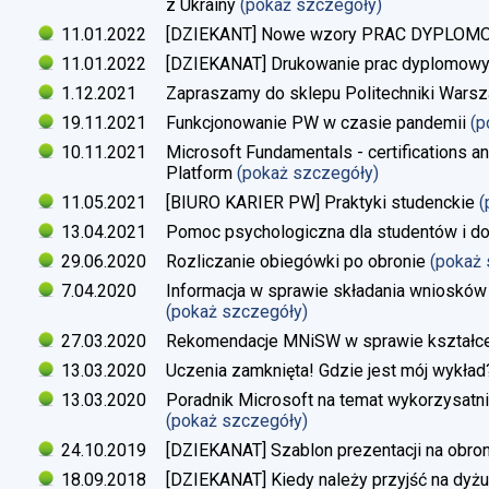
z Ukrainy
(pokaż szczegóły)
11.01.2022
[DZIEKANT] Nowe wzory PRAC DYPLO
11.01.2022
[DZIEKANAT] Drukowanie prac dyplomow
1.12.2021
Zapraszamy do sklepu Politechniki Warsz
19.11.2021
Funkcjonowanie PW w czasie pandemii
(p
10.11.2021
Microsoft Fundamentals - certifications an
Platform
(pokaż szczegóły)
11.05.2021
[BIURO KARIER PW] Praktyki studenckie
(
13.04.2021
Pomoc psychologiczna dla studentów i d
29.06.2020
Rozliczanie obiegówki po obronie
(pokaż
7.04.2020
Informacja w sprawie składania wniosków 
(pokaż szczegóły)
27.03.2020
Rekomendacje MNiSW w sprawie kształce
13.03.2020
Uczenia zamknięta! Gdzie jest mój wykład
13.03.2020
Poradnik Microsoft na temat wykorzysatn
(pokaż szczegóły)
24.10.2019
[DZIEKANAT] Szablon prezentacji na obron
18.09.2018
[DZIEKANAT] Kiedy należy przyjść na dyżu