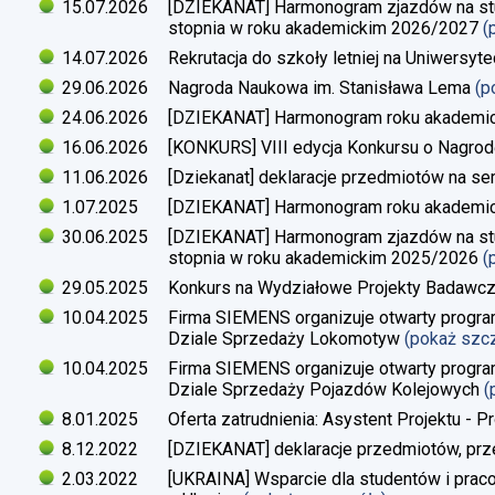
15.07.2026
[DZIEKANAT] Harmonogram zjazdów na studi
stopnia w roku akademickim 2026/2027
(
14.07.2026
Rekrutacja do szkoły letniej na Uniwersyt
29.06.2026
Nagroda Naukowa im. Stanisława Lema
(p
24.06.2026
[DZIEKANAT] Harmonogram roku akademi
16.06.2026
[KONKURS] VIII edycja Konkursu o Nagrod
11.06.2026
[Dziekanat] deklaracje przedmiotów na s
1.07.2025
[DZIEKANAT] Harmonogram roku akademi
30.06.2025
[DZIEKANAT] Harmonogram zjazdów na studi
stopnia w roku akademickim 2025/2026
(
29.05.2025
Konkurs na Wydziałowe Projekty Badawc
10.04.2025
Firma SIEMENS organizuje otwarty progra
Dziale Sprzedaży Lokomotyw
(pokaż szc
10.04.2025
Firma SIEMENS organizuje otwarty progra
Dziale Sprzedaży Pojazdów Kolejowych
(
8.01.2025
Oferta zatrudnienia: Asystent Projektu - P
8.12.2022
[DZIEKANAT] deklaracje przedmiotów, prz
2.03.2022
[UKRAINA] Wsparcie dla studentów i pra