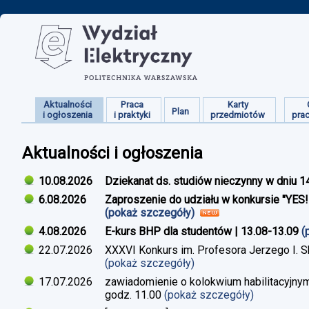
Aktualności
Praca
Karty
Plan
i ogłoszenia
i praktyki
przedmiotów
pra
Aktualności i ogłoszenia
10.08.2026
Dziekanat ds. studiów nieczynny w dniu 1
6.08.2026
Zaproszenie do udziału w konkursie "YES
(pokaż szczegóły)
4.08.2026
E-kurs BHP dla studentów | 13.08-13.09
(
22.07.2026
XXXVI Konkurs im. Profesora Jerzego I. 
(pokaż szczegóły)
17.07.2026
zawiadomienie o kolokwium habilitacyjnym
godz. 11.00
(pokaż szczegóły)