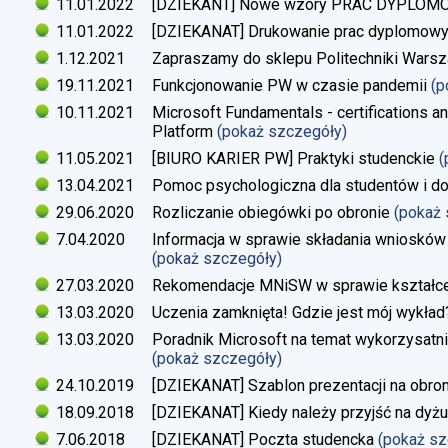
11.01.2022
[DZIEKANT] Nowe wzory PRAC DYPLO
11.01.2022
[DZIEKANAT] Drukowanie prac dyplomow
1.12.2021
Zapraszamy do sklepu Politechniki Warsz
19.11.2021
Funkcjonowanie PW w czasie pandemii
(p
10.11.2021
Microsoft Fundamentals - certifications an
Platform
(pokaż szczegóły)
11.05.2021
[BIURO KARIER PW] Praktyki studenckie
(
13.04.2021
Pomoc psychologiczna dla studentów i d
29.06.2020
Rozliczanie obiegówki po obronie
(pokaż
7.04.2020
Informacja w sprawie składania wniosków 
(pokaż szczegóły)
27.03.2020
Rekomendacje MNiSW w sprawie kształce
13.03.2020
Uczenia zamknięta! Gdzie jest mój wykład
13.03.2020
Poradnik Microsoft na temat wykorzysatn
(pokaż szczegóły)
24.10.2019
[DZIEKANAT] Szablon prezentacji na obron
18.09.2018
[DZIEKANAT] Kiedy należy przyjść na dyżu
7.06.2018
[DZIEKANAT] Poczta studencka
(pokaż s