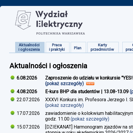
Aktualności
Praca
Karty
Plan
i ogłoszenia
i praktyki
przedmiotów
pra
Aktualności i ogłoszenia
6.08.2026
Zaproszenie do udziału w konkursie "YES
(pokaż szczegóły)
4.08.2026
E-kurs BHP dla studentów | 13.08-13.09
(
22.07.2026
XXXVI Konkurs im. Profesora Jerzego I. 
(pokaż szczegóły)
17.07.2026
zawiadomienie o kolokwium habilitacyjnym
godz. 11.00
(pokaż szczegóły)
15.07.2026
[DZIEKANAT] Harmonogram zjazdów na studi
stopnia w roku akademickim 2026/2027
(