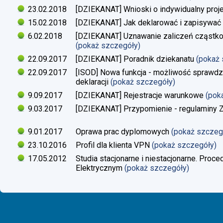
23.02.2018
[DZIEKANAT] Wnioski o indywidualny proj
15.02.2018
[DZIEKANAT] Jak deklarować i zapisywać s
6.02.2018
[DZIEKANAT] Uznawanie zaliczeń cząstko
(pokaż szczegóły)
22.09.2017
[DZIEKANAT] Poradnik dziekanatu
(pokaż
22.09.2017
[ISOD] Nowa funkcja - możliwość sprawdze
deklaracji
(pokaż szczegóły)
9.09.2017
[DZIEKANAT] Rejestracje warunkowe
(pok
9.03.2017
[DZIEKANAT] Przypomienie - regulaminy Zaj
9.01.2017
Oprawa prac dyplomowych
(pokaż szczeg
23.10.2016
Profil dla klienta VPN
(pokaż szczegóły)
17.05.2012
Studia stacjonarne i niestacjonarne. Proc
Elektrycznym
(pokaż szczegóły)