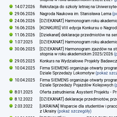
14.07.2026
Rekrutacja do szkoły letniej na Uniwersyt
29.06.2026
Nagroda Naukowa im. Stanisława Lema
(p
24.06.2026
[DZIEKANAT] Harmonogram roku akademi
16.06.2026
[KONKURS] VIII edycja Konkursu o Nagrod
11.06.2026
[Dziekanat] deklaracje przedmiotów na s
1.07.2025
[DZIEKANAT] Harmonogram roku akademi
30.06.2025
[DZIEKANAT] Harmonogram zjazdów na studi
stopnia w roku akademickim 2025/2026
(
29.05.2025
Konkurs na Wydziałowe Projekty Badawc
10.04.2025
Firma SIEMENS organizuje otwarty progra
Dziale Sprzedaży Lokomotyw
(pokaż szc
10.04.2025
Firma SIEMENS organizuje otwarty progra
Dziale Sprzedaży Pojazdów Kolejowych
(
8.01.2025
Oferta zatrudnienia: Asystent Projektu - P
8.12.2022
[DZIEKANAT] deklaracje przedmiotów, prz
2.03.2022
[UKRAINA] Wsparcie dla studentów i pra
z Ukrainy
(pokaż szczegóły)