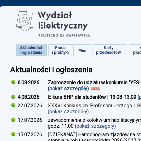
Aktualności
Praca
Karty
Plan
i ogłoszenia
i praktyki
przedmiotów
pra
Aktualności i ogłoszenia
6.08.2026
Zaproszenie do udziału w konkursie "YES
(pokaż szczegóły)
4.08.2026
E-kurs BHP dla studentów | 13.08-13.09
(
22.07.2026
XXXVI Konkurs im. Profesora Jerzego I. 
(pokaż szczegóły)
17.07.2026
zawiadomienie o kolokwium habilitacyjnym
godz. 11.00
(pokaż szczegóły)
15.07.2026
[DZIEKANAT] Harmonogram zjazdów na studi
stopnia w roku akademickim 2026/2027
(