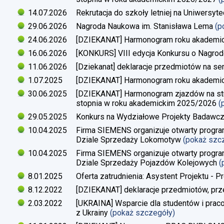
14.07.2026
Rekrutacja do szkoły letniej na Uniwersyt
29.06.2026
Nagroda Naukowa im. Stanisława Lema
(p
24.06.2026
[DZIEKANAT] Harmonogram roku akademi
16.06.2026
[KONKURS] VIII edycja Konkursu o Nagrod
11.06.2026
[Dziekanat] deklaracje przedmiotów na s
1.07.2025
[DZIEKANAT] Harmonogram roku akademi
30.06.2025
[DZIEKANAT] Harmonogram zjazdów na studi
stopnia w roku akademickim 2025/2026
(
29.05.2025
Konkurs na Wydziałowe Projekty Badawc
10.04.2025
Firma SIEMENS organizuje otwarty progra
Dziale Sprzedaży Lokomotyw
(pokaż szc
10.04.2025
Firma SIEMENS organizuje otwarty progra
Dziale Sprzedaży Pojazdów Kolejowych
(
8.01.2025
Oferta zatrudnienia: Asystent Projektu - P
8.12.2022
[DZIEKANAT] deklaracje przedmiotów, prz
2.03.2022
[UKRAINA] Wsparcie dla studentów i pra
z Ukrainy
(pokaż szczegóły)