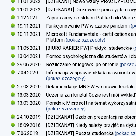
11.01.2022
[DZIEKANT] Nowe wzory PRAC DYPLO
11.01.2022
[DZIEKANAT] Drukowanie prac dyplomow
1.12.2021
Zapraszamy do sklepu Politechniki Warsz
19.11.2021
Funkcjonowanie PW w czasie pandemii
(p
10.11.2021
Microsoft Fundamentals - certifications an
Platform
(pokaż szczegóły)
11.05.2021
[BIURO KARIER PW] Praktyki studenckie
(
13.04.2021
Pomoc psychologiczna dla studentów i d
29.06.2020
Rozliczanie obiegówki po obronie
(pokaż
7.04.2020
Informacja w sprawie składania wniosków 
(pokaż szczegóły)
27.03.2020
Rekomendacje MNiSW w sprawie kształce
13.03.2020
Uczenia zamknięta! Gdzie jest mój wykład
13.03.2020
Poradnik Microsoft na temat wykorzysatn
(pokaż szczegóły)
24.10.2019
[DZIEKANAT] Szablon prezentacji na obron
18.09.2018
[DZIEKANAT] Kiedy należy przyjść na dyżu
7.06.2018
[DZIEKANAT] Poczta studencka
(pokaż s