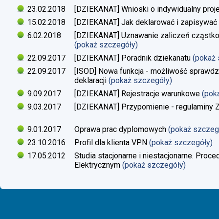
23.02.2018
[DZIEKANAT] Wnioski o indywidualny proj
15.02.2018
[DZIEKANAT] Jak deklarować i zapisywać s
6.02.2018
[DZIEKANAT] Uznawanie zaliczeń cząstko
(pokaż szczegóły)
22.09.2017
[DZIEKANAT] Poradnik dziekanatu
(pokaż
22.09.2017
[ISOD] Nowa funkcja - możliwość sprawdze
deklaracji
(pokaż szczegóły)
9.09.2017
[DZIEKANAT] Rejestracje warunkowe
(pok
9.03.2017
[DZIEKANAT] Przypomienie - regulaminy Zaj
9.01.2017
Oprawa prac dyplomowych
(pokaż szczeg
23.10.2016
Profil dla klienta VPN
(pokaż szczegóły)
17.05.2012
Studia stacjonarne i niestacjonarne. Proc
Elektrycznym
(pokaż szczegóły)