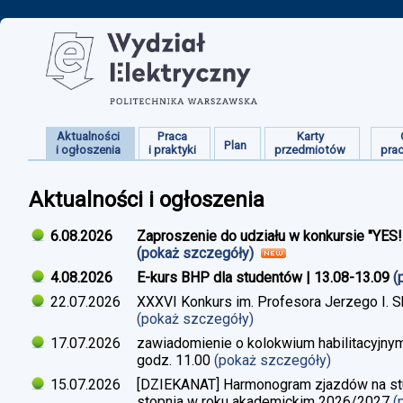
Aktualności
Praca
Karty
Plan
i ogłoszenia
i praktyki
przedmiotów
pra
Aktualności i ogłoszenia
6.08.2026
Zaproszenie do udziału w konkursie "YES
(pokaż szczegóły)
4.08.2026
E-kurs BHP dla studentów | 13.08-13.09
(
22.07.2026
XXXVI Konkurs im. Profesora Jerzego I. 
(pokaż szczegóły)
17.07.2026
zawiadomienie o kolokwium habilitacyjnym
godz. 11.00
(pokaż szczegóły)
15.07.2026
[DZIEKANAT] Harmonogram zjazdów na studi
stopnia w roku akademickim 2026/2027
(