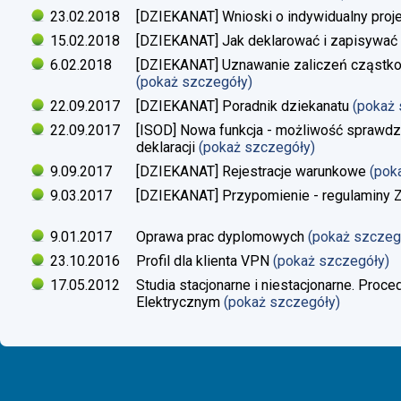
23.02.2018
[DZIEKANAT] Wnioski o indywidualny proj
15.02.2018
[DZIEKANAT] Jak deklarować i zapisywać s
6.02.2018
[DZIEKANAT] Uznawanie zaliczeń cząstko
(pokaż szczegóły)
22.09.2017
[DZIEKANAT] Poradnik dziekanatu
(pokaż
22.09.2017
[ISOD] Nowa funkcja - możliwość sprawdze
deklaracji
(pokaż szczegóły)
9.09.2017
[DZIEKANAT] Rejestracje warunkowe
(pok
9.03.2017
[DZIEKANAT] Przypomienie - regulaminy Zaj
9.01.2017
Oprawa prac dyplomowych
(pokaż szczeg
23.10.2016
Profil dla klienta VPN
(pokaż szczegóły)
17.05.2012
Studia stacjonarne i niestacjonarne. Proc
Elektrycznym
(pokaż szczegóły)