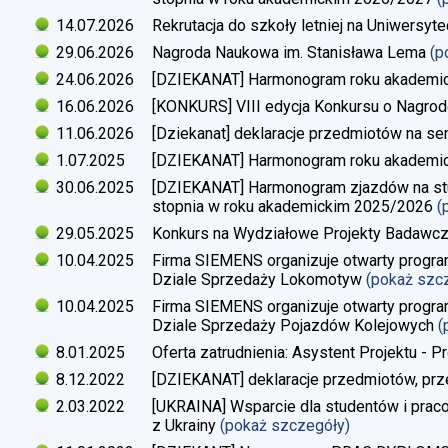
14.07.2026
Rekrutacja do szkoły letniej na Uniwersyt
29.06.2026
Nagroda Naukowa im. Stanisława Lema
(p
24.06.2026
[DZIEKANAT] Harmonogram roku akademi
16.06.2026
[KONKURS] VIII edycja Konkursu o Nagrod
11.06.2026
[Dziekanat] deklaracje przedmiotów na s
1.07.2025
[DZIEKANAT] Harmonogram roku akademi
30.06.2025
[DZIEKANAT] Harmonogram zjazdów na studi
stopnia w roku akademickim 2025/2026
(
29.05.2025
Konkurs na Wydziałowe Projekty Badawc
10.04.2025
Firma SIEMENS organizuje otwarty progra
Dziale Sprzedaży Lokomotyw
(pokaż szc
10.04.2025
Firma SIEMENS organizuje otwarty progra
Dziale Sprzedaży Pojazdów Kolejowych
(
8.01.2025
Oferta zatrudnienia: Asystent Projektu - P
8.12.2022
[DZIEKANAT] deklaracje przedmiotów, prz
2.03.2022
[UKRAINA] Wsparcie dla studentów i pra
z Ukrainy
(pokaż szczegóły)