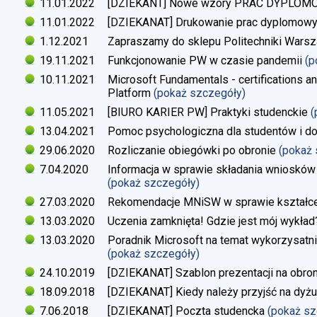
11.01.2022
[DZIEKANT] Nowe wzory PRAC DYPLO
11.01.2022
[DZIEKANAT] Drukowanie prac dyplomow
1.12.2021
Zapraszamy do sklepu Politechniki Warsz
19.11.2021
Funkcjonowanie PW w czasie pandemii
(p
10.11.2021
Microsoft Fundamentals - certifications an
Platform
(pokaż szczegóły)
11.05.2021
[BIURO KARIER PW] Praktyki studenckie
(
13.04.2021
Pomoc psychologiczna dla studentów i d
29.06.2020
Rozliczanie obiegówki po obronie
(pokaż
7.04.2020
Informacja w sprawie składania wniosków 
(pokaż szczegóły)
27.03.2020
Rekomendacje MNiSW w sprawie kształce
13.03.2020
Uczenia zamknięta! Gdzie jest mój wykład
13.03.2020
Poradnik Microsoft na temat wykorzysatn
(pokaż szczegóły)
24.10.2019
[DZIEKANAT] Szablon prezentacji na obron
18.09.2018
[DZIEKANAT] Kiedy należy przyjść na dyżu
7.06.2018
[DZIEKANAT] Poczta studencka
(pokaż s