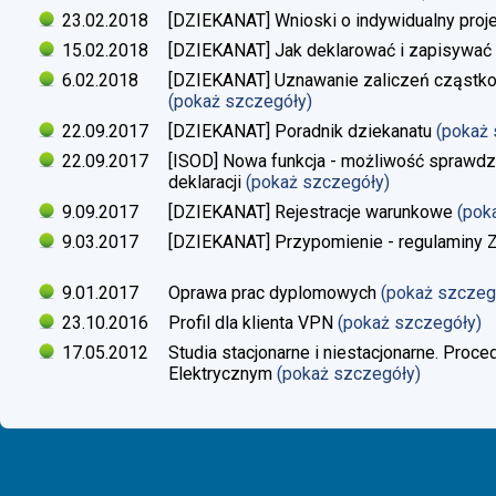
23.02.2018
[DZIEKANAT] Wnioski o indywidualny proj
15.02.2018
[DZIEKANAT] Jak deklarować i zapisywać s
6.02.2018
[DZIEKANAT] Uznawanie zaliczeń cząstko
(pokaż szczegóły)
22.09.2017
[DZIEKANAT] Poradnik dziekanatu
(pokaż
22.09.2017
[ISOD] Nowa funkcja - możliwość sprawdze
deklaracji
(pokaż szczegóły)
9.09.2017
[DZIEKANAT] Rejestracje warunkowe
(pok
9.03.2017
[DZIEKANAT] Przypomienie - regulaminy Zaj
9.01.2017
Oprawa prac dyplomowych
(pokaż szczeg
23.10.2016
Profil dla klienta VPN
(pokaż szczegóły)
17.05.2012
Studia stacjonarne i niestacjonarne. Proc
Elektrycznym
(pokaż szczegóły)