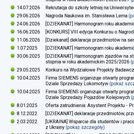
14.07.2026
Rekrutacja do szkoły letniej na Uniwersyt
29.06.2026
Nagroda Naukowa im. Stanisława Lema
(p
24.06.2026
[DZIEKANAT] Harmonogram roku akademi
16.06.2026
[KONKURS] VIII edycja Konkursu o Nagrod
11.06.2026
[Dziekanat] deklaracje przedmiotów na s
1.07.2025
[DZIEKANAT] Harmonogram roku akademi
30.06.2025
[DZIEKANAT] Harmonogram zjazdów na studi
stopnia w roku akademickim 2025/2026
(
29.05.2025
Konkurs na Wydziałowe Projekty Badawc
10.04.2025
Firma SIEMENS organizuje otwarty progra
Dziale Sprzedaży Lokomotyw
(pokaż szc
10.04.2025
Firma SIEMENS organizuje otwarty progra
Dziale Sprzedaży Pojazdów Kolejowych
(
8.01.2025
Oferta zatrudnienia: Asystent Projektu - P
8.12.2022
[DZIEKANAT] deklaracje przedmiotów, prz
2.03.2022
[UKRAINA] Wsparcie dla studentów i pra
z Ukrainy
(pokaż szczegóły)