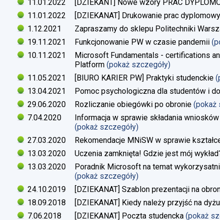
11.01.2022
[DZIEKANT] Nowe wzory PRAC DYPLO
11.01.2022
[DZIEKANAT] Drukowanie prac dyplomow
1.12.2021
Zapraszamy do sklepu Politechniki Warsz
19.11.2021
Funkcjonowanie PW w czasie pandemii
(p
10.11.2021
Microsoft Fundamentals - certifications an
Platform
(pokaż szczegóły)
11.05.2021
[BIURO KARIER PW] Praktyki studenckie
(
13.04.2021
Pomoc psychologiczna dla studentów i d
29.06.2020
Rozliczanie obiegówki po obronie
(pokaż
7.04.2020
Informacja w sprawie składania wniosków 
(pokaż szczegóły)
27.03.2020
Rekomendacje MNiSW w sprawie kształce
13.03.2020
Uczenia zamknięta! Gdzie jest mój wykład
13.03.2020
Poradnik Microsoft na temat wykorzysatn
(pokaż szczegóły)
24.10.2019
[DZIEKANAT] Szablon prezentacji na obron
18.09.2018
[DZIEKANAT] Kiedy należy przyjść na dyżu
7.06.2018
[DZIEKANAT] Poczta studencka
(pokaż s