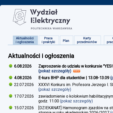
Aktualności
Praca
Karty
Plan
i ogłoszenia
i praktyki
przedmiotów
pra
Aktualności i ogłoszenia
6.08.2026
Zaproszenie do udziału w konkursie "YES
(pokaż szczegóły)
4.08.2026
E-kurs BHP dla studentów | 13.08-13.09
(
22.07.2026
XXXVI Konkurs im. Profesora Jerzego I. 
(pokaż szczegóły)
17.07.2026
zawiadomienie o kolokwium habilitacyjnym
godz. 11.00
(pokaż szczegóły)
15.07.2026
[DZIEKANAT] Harmonogram zjazdów na studi
stopnia w roku akademickim 2026/2027
(