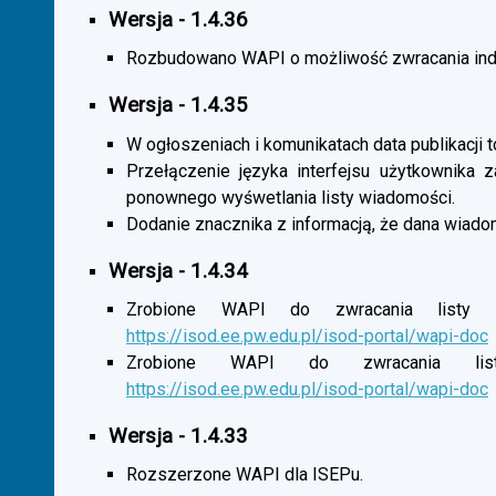
Wersja - 1.4.36
Rozbudowano WAPI o możliwość zwracania indy
Wersja - 1.4.35
W ogłoszeniach i komunikatach data publikacji t
Przełączenie języka interfejsu użytkownika 
ponownego wyśwetlania listy wiadomości.
Dodanie znacznika z informacją, że dana wiado
Wersja - 1.4.34
Zrobione WAPI do zwracania listy o
https://isod.ee.pw.edu.pl/isod-portal/wapi-doc
Zrobione WAPI do zwracania listy
https://isod.ee.pw.edu.pl/isod-portal/wapi-doc
Wersja - 1.4.33
Rozszerzone WAPI dla ISEPu.