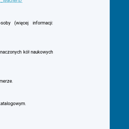
t_teachers/
by (więcej informacji:
aznaczonych kół naukowych
merze.
katalogowym.