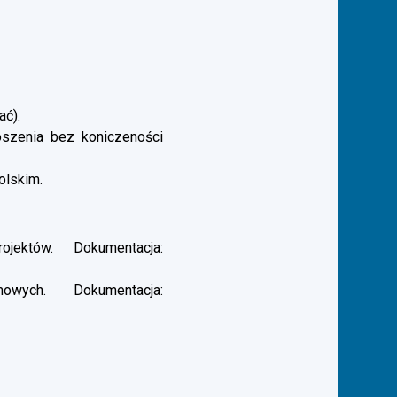
ać).
łoszenia bez koniczeności
olskim.
ektów. Dokumentacja:
ych. Dokumentacja: