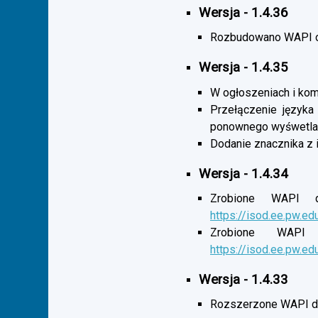
Wersja - 1.4.36
Rozbudowano WAPI o 
Wersja - 1.4.35
W ogłoszeniach i komu
Przełączenie języka
ponownego wyśwetlan
Dodanie znacznika z 
Wersja - 1.4.34
Zrobione WAPI d
https://isod.ee.pw.ed
Zrobione WAPI 
https://isod.ee.pw.ed
Wersja - 1.4.33
Rozszerzone WAPI dl