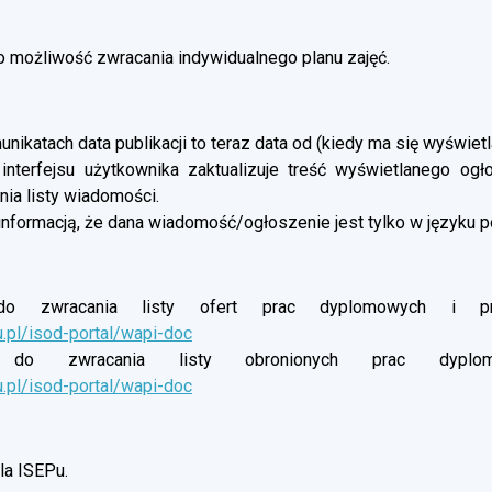
możliwość zwracania indywidualnego planu zajęć.
nikatach data publikacji to teraz data od (kiedy ma się wyświetl
 interfejsu użytkownika zaktualizuje treść wyświetlanego og
ia listy wiadomości.
informacją, że dana wiadomość/ogłoszenie jest tylko w języku p
o zwracania listy ofert prac dyplomowych i proj
u.pl/isod-portal/wapi-doc
do zwracania listy obronionych prac dyplomow
u.pl/isod-portal/wapi-doc
a ISEPu.