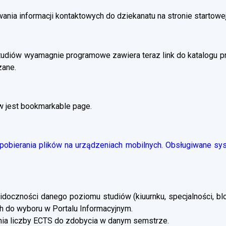
ania informacji kontaktowych do dziekanatu na stronie startowej
tudiów wyamagnie programowe zawiera teraz link do katalogu 
zane.
w jest bookmarkable page.
obierania plików na urządzeniach mobilnych. Obsługiwane syst
doczności danego poziomu studiów (kiuurnku, specjalności, blo
 do wyboru w Portalu Informacyjnym.
a liczby ECTS do zdobycia w danym semstrze.