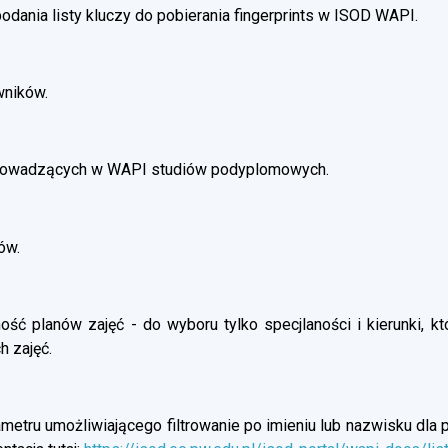
dania listy kluczy do pobierania fingerprints w ISOD WAPI.
wników.
prowadzących w WAPI studiów podyplomowych.
ów.
ść planów zajęć - do wyboru tylko specjlaności i kierunki, kt
h zajęć.
etru umożliwiającego filtrowanie po imieniu lub nazwisku dla p