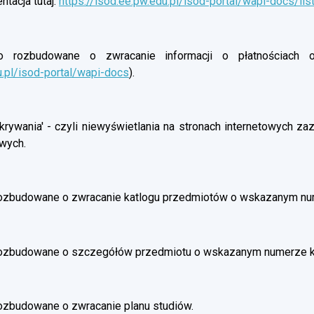
tacja tutaj:
https://isod.ee.pw.edu.pl/isod-portal/wapi-docs/lis
rozbudowane o zwracanie informacji o płatnościach oso
u.pl/isod-portal/wapi-docs
).
rywania' - czyli niewyświetlania na stronach internetowych z
wych.
ozbudowane o zwracanie katlogu przedmiotów o wskazanym nu
rozbudowane o szczegółów przedmiotu o wskazanym numerze 
ozbudowane o zwracanie planu studiów.