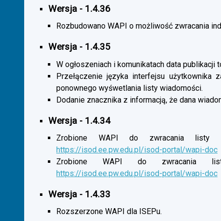
Wersja - 1.4.36
Rozbudowano WAPI o możliwość zwracania indy
Wersja - 1.4.35
W ogłoszeniach i komunikatach data publikacji t
Przełączenie języka interfejsu użytkownika 
ponownego wyśwetlania listy wiadomości.
Dodanie znacznika z informacją, że dana wiado
Wersja - 1.4.34
Zrobione WAPI do zwracania listy o
https://isod.ee.pw.edu.pl/isod-portal/wapi-doc
Zrobione WAPI do zwracania listy
https://isod.ee.pw.edu.pl/isod-portal/wapi-doc
Wersja - 1.4.33
Rozszerzone WAPI dla ISEPu.