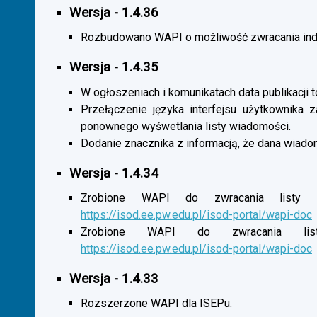
Wersja - 1.4.36
Rozbudowano WAPI o możliwość zwracania indy
Wersja - 1.4.35
W ogłoszeniach i komunikatach data publikacji t
Przełączenie języka interfejsu użytkownika 
ponownego wyśwetlania listy wiadomości.
Dodanie znacznika z informacją, że dana wiado
Wersja - 1.4.34
Zrobione WAPI do zwracania listy o
https://isod.ee.pw.edu.pl/isod-portal/wapi-doc
Zrobione WAPI do zwracania listy
https://isod.ee.pw.edu.pl/isod-portal/wapi-doc
Wersja - 1.4.33
Rozszerzone WAPI dla ISEPu.