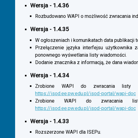
Wersja - 1.4.36
Rozbudowano WAPI o możliwość zwracania indy
Wersja - 1.4.35
W ogłoszeniach i komunikatach data publikacji t
Przełączenie języka interfejsu użytkownika 
ponownego wyśwetlania listy wiadomości.
Dodanie znacznika z informacją, że dana wiado
Wersja - 1.4.34
Zrobione WAPI do zwracania listy o
https://isod.ee.pw.edu.pl/isod-portal/wapi-doc
Zrobione WAPI do zwracania listy
https://isod.ee.pw.edu.pl/isod-portal/wapi-doc
Wersja - 1.4.33
Rozszerzone WAPI dla ISEPu.