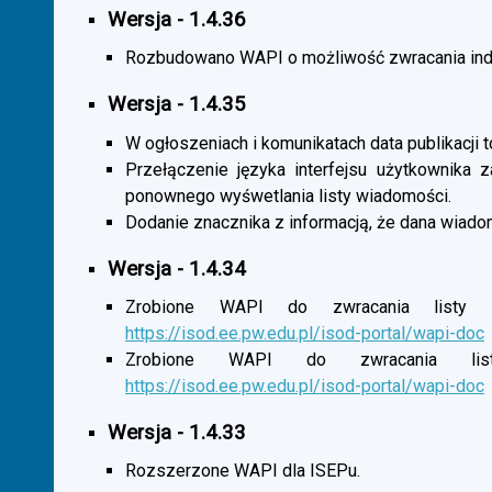
Wersja - 1.4.36
Rozbudowano WAPI o możliwość zwracania indy
Wersja - 1.4.35
W ogłoszeniach i komunikatach data publikacji t
Przełączenie języka interfejsu użytkownika 
ponownego wyśwetlania listy wiadomości.
Dodanie znacznika z informacją, że dana wiado
Wersja - 1.4.34
Zrobione WAPI do zwracania listy o
https://isod.ee.pw.edu.pl/isod-portal/wapi-doc
Zrobione WAPI do zwracania listy
https://isod.ee.pw.edu.pl/isod-portal/wapi-doc
Wersja - 1.4.33
Rozszerzone WAPI dla ISEPu.