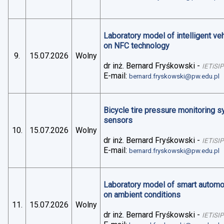
Laboratory model of intelligent v
on NFC technology
9.
15.07.2026
Wolny
dr inż. Bernard Fryśkowski
-
IETiSIP
E-mail:
bernard.fryskowski@pw.edu.pl
Bicycle tire pressure monitoring 
sensors
10.
15.07.2026
Wolny
dr inż. Bernard Fryśkowski
-
IETiSIP
E-mail:
bernard.fryskowski@pw.edu.pl
Laboratory model of smart automo
on ambient conditions
11.
15.07.2026
Wolny
dr inż. Bernard Fryśkowski
-
IETiSIP