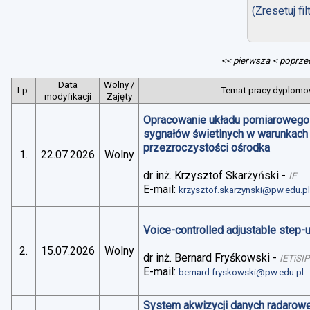
(Zresetuj fil
<< pierwsza
< poprze
Data
Wolny /
Lp.
Temat pracy dyplomow
modyfikacji
Zajęty
Opracowanie układu pomiarowego 
sygnałów świetlnych w warunkach
przezroczystości ośrodka
1.
22.07.2026
Wolny
dr inż. Krzysztof Skarżyński
-
IE
E-mail:
krzysztof.skarzynski@pw.edu.p
Voice-controlled adjustable step
2.
15.07.2026
Wolny
dr inż. Bernard Fryśkowski
-
IETiSIP
E-mail:
bernard.fryskowski@pw.edu.pl
System akwizycji danych radarowe