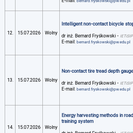
E-mail:
bernard.fryskowski@pw.edu.pl
Intelligent non-contact bicycle stop
12.
15.07.2026
Wolny
dr inż. Bernard Fryśkowski
-
IETiSIP
E-mail:
bernard.fryskowski@pw.edu.pl
Non-contact tire tread depth gaug
13.
15.07.2026
Wolny
dr inż. Bernard Fryśkowski
-
IETiSIP
E-mail:
bernard.fryskowski@pw.edu.pl
Energy harvesting methods in road 
training system
14.
15.07.2026
Wolny