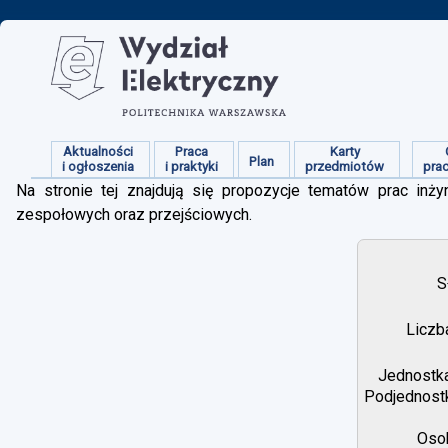
Aktualności
Praca
Karty
Plan
i ogłoszenia
i praktyki
przedmiotów
pra
Na stronie tej znajdują się propozycje tematów prac inżyn
zespołowych oraz przejściowych.
S
Liczb
Jednostka
Podjednostk
Osob