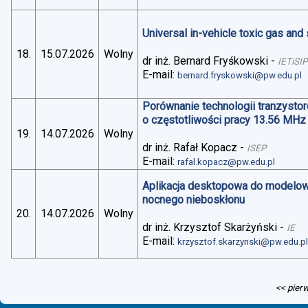
Universal in-vehicle toxic gas an
18.
15.07.2026
Wolny
dr inż. Bernard Fryśkowski
-
IETiSIP
E-mail:
bernard.fryskowski@pw.edu.pl
Porównanie technologii tranzysto
o częstotliwości pracy 13.56 MHz
19.
14.07.2026
Wolny
dr inż. Rafał Kopacz
-
ISEP
E-mail:
rafal.kopacz@pw.edu.pl
Aplikacja desktopowa do modelo
nocnego nieboskłonu
20.
14.07.2026
Wolny
dr inż. Krzysztof Skarżyński
-
IE
E-mail:
krzysztof.skarzynski@pw.edu.p
<< pier