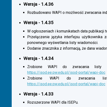
Wersja - 1.4.36
Rozbudowano WAPI o możliwość zwracania indy
Wersja - 1.4.35
W ogłoszeniach i komunikatach data publikacji t
Przełączenie języka interfejsu użytkownika 
ponownego wyśwetlania listy wiadomości.
Dodanie znacznika z informacją, że dana wiado
Wersja - 1.4.34
Zrobione WAPI do zwracania listy o
https://isod.ee.pw.edu.pl/isod-portal/wapi-doc
Zrobione WAPI do zwracania listy
https://isod.ee.pw.edu.pl/isod-portal/wapi-doc
Wersja - 1.4.33
Rozszerzone WAPI dla ISEPu.