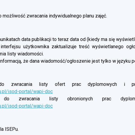
możliwość zwracania indywidualnego planu zajęć.
nikatach data publikacji to teraz data od (kiedy ma się wyświetl
 interfejsu użytkownika zaktualizuje treść wyświetlanego og
ia listy wiadomości.
informacją, że dana wiadomość/ogłoszenie jest tylko w języku p
o zwracania listy ofert prac dyplomowych i proj
u.pl/isod-portal/wapi-doc
do zwracania listy obronionych prac dyplomow
u.pl/isod-portal/wapi-doc
a ISEPu.