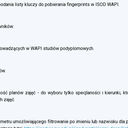
dania listy kluczy do pobierania fingerprints w ISOD WAPI.
wników.
prowadzących w WAPI studiów podyplomowych.
ów.
ść planów zajęć - do wyboru tylko specjlaności i kierunki, kt
h zajęć.
etru umożliwiającego filtrowanie po imieniu lub nazwisku dla p