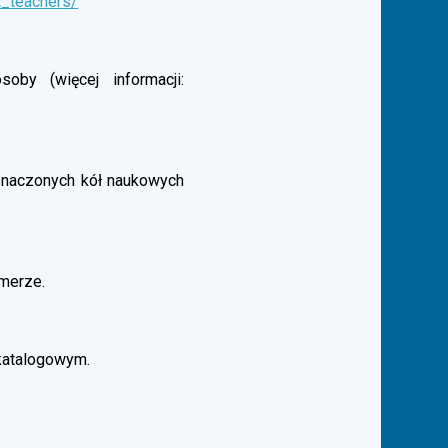
t_teachers/
by (więcej informacji:
aznaczonych kół naukowych
merze.
katalogowym.