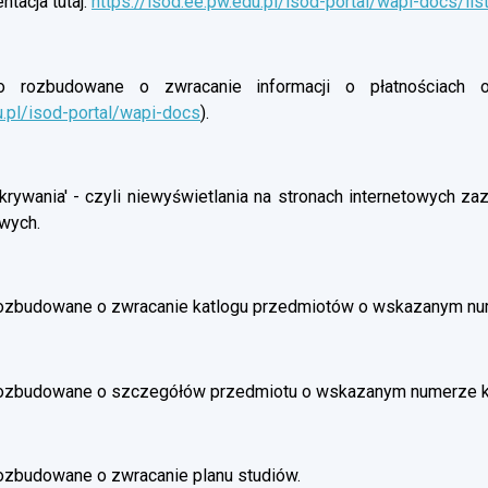
tacja tutaj:
https://isod.ee.pw.edu.pl/isod-portal/wapi-docs/lis
rozbudowane o zwracanie informacji o płatnościach oso
u.pl/isod-portal/wapi-docs
).
rywania' - czyli niewyświetlania na stronach internetowych z
wych.
ozbudowane o zwracanie katlogu przedmiotów o wskazanym nu
rozbudowane o szczegółów przedmiotu o wskazanym numerze 
ozbudowane o zwracanie planu studiów.