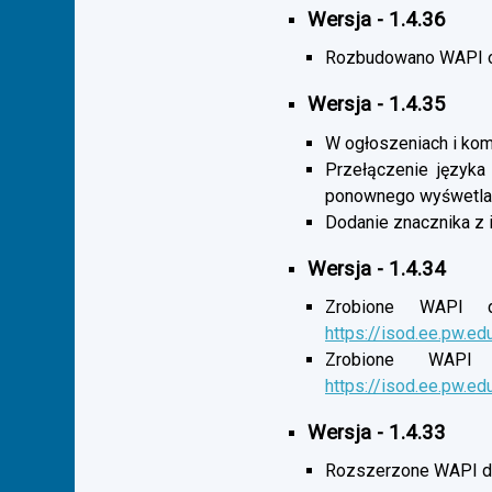
Wersja - 1.4.36
Rozbudowano WAPI o 
Wersja - 1.4.35
W ogłoszeniach i komu
Przełączenie języka
ponownego wyśwetlan
Dodanie znacznika z 
Wersja - 1.4.34
Zrobione WAPI d
https://isod.ee.pw.ed
Zrobione WAPI 
https://isod.ee.pw.ed
Wersja - 1.4.33
Rozszerzone WAPI dl