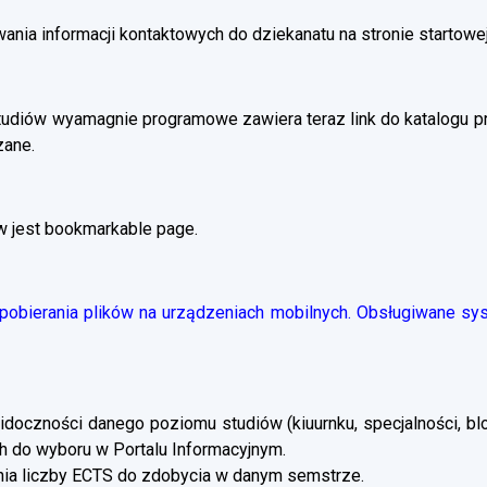
ania informacji kontaktowych do dziekanatu na stronie startowej
tudiów wyamagnie programowe zawiera teraz link do katalogu 
zane.
w jest bookmarkable page.
obierania plików na urządzeniach mobilnych. Obsługiwane syst
doczności danego poziomu studiów (kiuurnku, specjalności, blo
 do wyboru w Portalu Informacyjnym.
a liczby ECTS do zdobycia w danym semstrze.