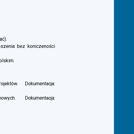
ać).
łoszenia bez koniczeności
olskim.
ektów. Dokumentacja:
ych. Dokumentacja: