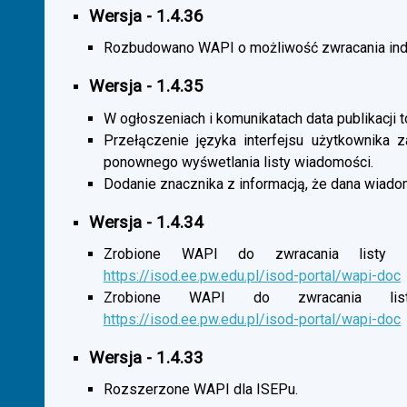
Wersja - 1.4.36
Rozbudowano WAPI o możliwość zwracania indy
Wersja - 1.4.35
W ogłoszeniach i komunikatach data publikacji t
Przełączenie języka interfejsu użytkownika 
ponownego wyśwetlania listy wiadomości.
Dodanie znacznika z informacją, że dana wiado
Wersja - 1.4.34
Zrobione WAPI do zwracania listy o
https://isod.ee.pw.edu.pl/isod-portal/wapi-doc
Zrobione WAPI do zwracania listy
https://isod.ee.pw.edu.pl/isod-portal/wapi-doc
Wersja - 1.4.33
Rozszerzone WAPI dla ISEPu.