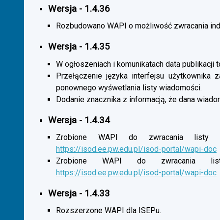
Wersja - 1.4.36
Rozbudowano WAPI o możliwość zwracania indy
Wersja - 1.4.35
W ogłoszeniach i komunikatach data publikacji t
Przełączenie języka interfejsu użytkownika 
ponownego wyśwetlania listy wiadomości.
Dodanie znacznika z informacją, że dana wiado
Wersja - 1.4.34
Zrobione WAPI do zwracania listy o
https://isod.ee.pw.edu.pl/isod-portal/wapi-doc
Zrobione WAPI do zwracania listy
https://isod.ee.pw.edu.pl/isod-portal/wapi-doc
Wersja - 1.4.33
Rozszerzone WAPI dla ISEPu.