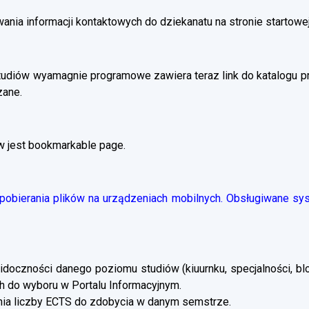
ania informacji kontaktowych do dziekanatu na stronie startowej
tudiów wyamagnie programowe zawiera teraz link do katalogu 
zane.
w jest bookmarkable page.
obierania plików na urządzeniach mobilnych. Obsługiwane syst
doczności danego poziomu studiów (kiuurnku, specjalności, blo
 do wyboru w Portalu Informacyjnym.
a liczby ECTS do zdobycia w danym semstrze.