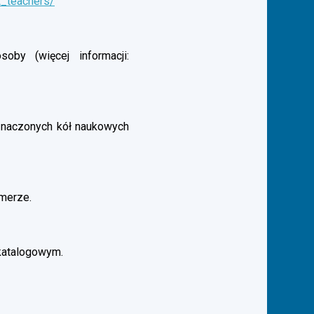
t_teachers/
by (więcej informacji:
aznaczonych kół naukowych
merze.
katalogowym.