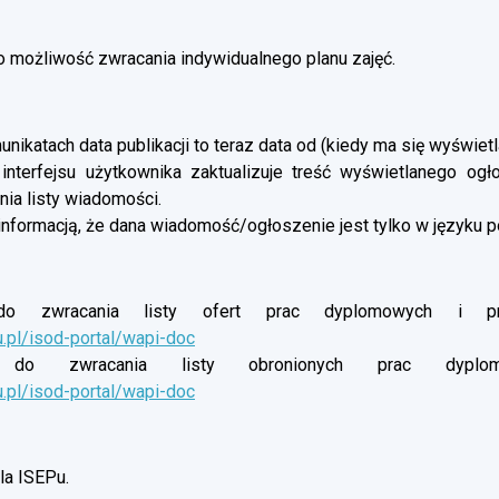
możliwość zwracania indywidualnego planu zajęć.
nikatach data publikacji to teraz data od (kiedy ma się wyświetl
 interfejsu użytkownika zaktualizuje treść wyświetlanego og
ia listy wiadomości.
informacją, że dana wiadomość/ogłoszenie jest tylko w języku p
o zwracania listy ofert prac dyplomowych i proj
u.pl/isod-portal/wapi-doc
do zwracania listy obronionych prac dyplomow
u.pl/isod-portal/wapi-doc
a ISEPu.