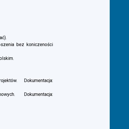
ać).
łoszenia bez koniczeności
olskim.
ektów. Dokumentacja:
ych. Dokumentacja: