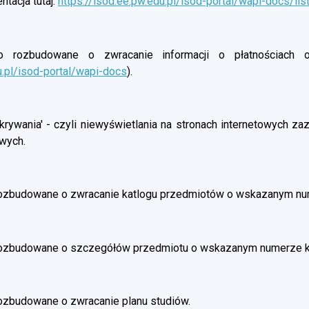
tacja tutaj:
https://isod.ee.pw.edu.pl/isod-portal/wapi-docs/lis
rozbudowane o zwracanie informacji o płatnościach oso
u.pl/isod-portal/wapi-docs
).
rywania' - czyli niewyświetlania na stronach internetowych z
wych.
ozbudowane o zwracanie katlogu przedmiotów o wskazanym nu
rozbudowane o szczegółów przedmiotu o wskazanym numerze 
ozbudowane o zwracanie planu studiów.