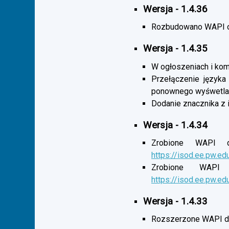
Wersja - 1.4.36
Rozbudowano WAPI o 
Wersja - 1.4.35
W ogłoszeniach i komu
Przełączenie języka
ponownego wyśwetlan
Dodanie znacznika z 
Wersja - 1.4.34
Zrobione WAPI d
https://isod.ee.pw.ed
Zrobione WAPI 
https://isod.ee.pw.ed
Wersja - 1.4.33
Rozszerzone WAPI dl