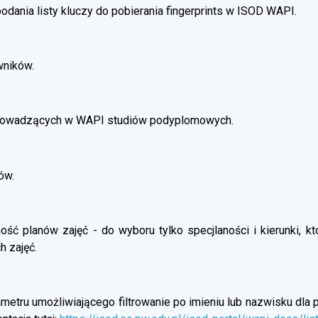
dania listy kluczy do pobierania fingerprints w ISOD WAPI.
wników.
prowadzących w WAPI studiów podyplomowych.
ów.
ść planów zajęć - do wyboru tylko specjlaności i kierunki, kt
h zajęć.
etru umożliwiającego filtrowanie po imieniu lub nazwisku dla p