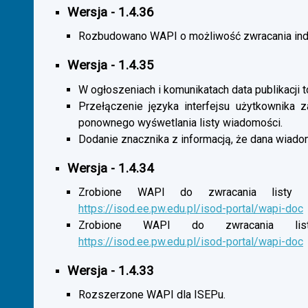
Wersja - 1.4.36
Rozbudowano WAPI o możliwość zwracania indy
Wersja - 1.4.35
W ogłoszeniach i komunikatach data publikacji t
Przełączenie języka interfejsu użytkownika 
ponownego wyśwetlania listy wiadomości.
Dodanie znacznika z informacją, że dana wiado
Wersja - 1.4.34
Zrobione WAPI do zwracania listy o
https://isod.ee.pw.edu.pl/isod-portal/wapi-doc
Zrobione WAPI do zwracania listy
https://isod.ee.pw.edu.pl/isod-portal/wapi-doc
Wersja - 1.4.33
Rozszerzone WAPI dla ISEPu.