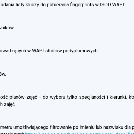
dania listy kluczy do pobierania fingerprints w ISOD WAPI.
wników.
prowadzących w WAPI studiów podyplomowych.
ów.
ść planów zajęć - do wyboru tylko specjlaności i kierunki, kt
h zajęć.
etru umożliwiającego filtrowanie po imieniu lub nazwisku dla p