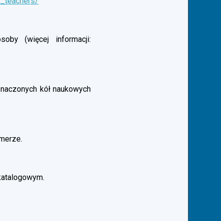
t_teachers/
by (więcej informacji:
aznaczonych kół naukowych
merze.
katalogowym.