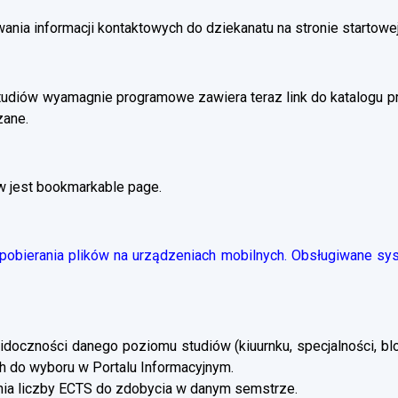
ania informacji kontaktowych do dziekanatu na stronie startowej
tudiów wyamagnie programowe zawiera teraz link do katalogu 
zane.
w jest bookmarkable page.
obierania plików na urządzeniach mobilnych. Obsługiwane syst
doczności danego poziomu studiów (kiuurnku, specjalności, blo
 do wyboru w Portalu Informacyjnym.
a liczby ECTS do zdobycia w danym semstrze.