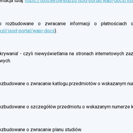
tacja tutaj:
https://isod.ee.pw.edu.pl/isod-portal/wapi-docs/lis
rozbudowane o zwracanie informacji o płatnościach oso
u.pl/isod-portal/wapi-docs
).
rywania' - czyli niewyświetlania na stronach internetowych z
wych.
ozbudowane o zwracanie katlogu przedmiotów o wskazanym nu
rozbudowane o szczegółów przedmiotu o wskazanym numerze 
ozbudowane o zwracanie planu studiów.