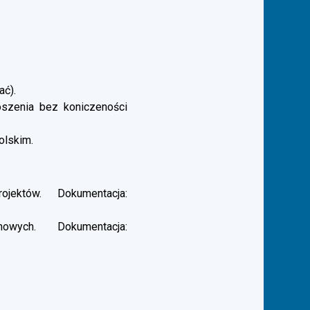
ać).
łoszenia bez koniczeności
olskim.
ektów. Dokumentacja:
ych. Dokumentacja: