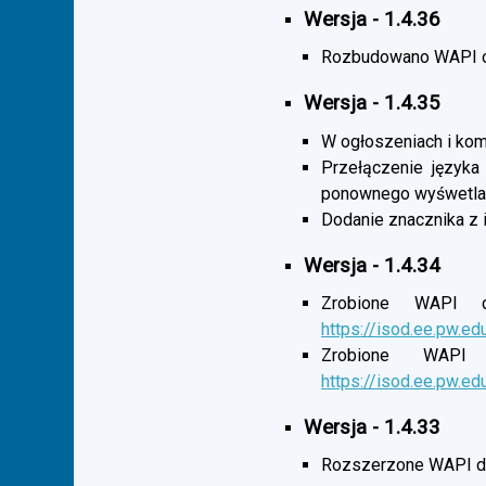
Wersja - 1.4.36
Rozbudowano WAPI o 
Wersja - 1.4.35
W ogłoszeniach i komu
Przełączenie języka
ponownego wyśwetlan
Dodanie znacznika z 
Wersja - 1.4.34
Zrobione WAPI d
https://isod.ee.pw.ed
Zrobione WAPI 
https://isod.ee.pw.ed
Wersja - 1.4.33
Rozszerzone WAPI dl