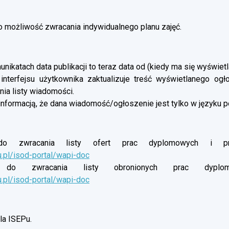
możliwość zwracania indywidualnego planu zajęć.
nikatach data publikacji to teraz data od (kiedy ma się wyświetl
 interfejsu użytkownika zaktualizuje treść wyświetlanego og
ia listy wiadomości.
informacją, że dana wiadomość/ogłoszenie jest tylko w języku p
o zwracania listy ofert prac dyplomowych i proj
u.pl/isod-portal/wapi-doc
do zwracania listy obronionych prac dyplomow
u.pl/isod-portal/wapi-doc
a ISEPu.