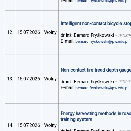
E-mail:
bernard.fryskowski@pw.edu.pl
Intelligent non-contact bicycle stop
12.
15.07.2026
Wolny
dr inż. Bernard Fryśkowski
-
IETiSIP
E-mail:
bernard.fryskowski@pw.edu.pl
Non-contact tire tread depth gaug
13.
15.07.2026
Wolny
dr inż. Bernard Fryśkowski
-
IETiSIP
E-mail:
bernard.fryskowski@pw.edu.pl
Energy harvesting methods in road 
training system
14.
15.07.2026
Wolny