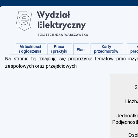
Aktualności
Praca
Karty
Plan
i ogłoszenia
i praktyki
przedmiotów
pra
Na stronie tej znajdują się propozycje tematów prac inżyn
zespołowych oraz przejściowych.
S
Liczb
Jednostka
Podjednostk
Osob