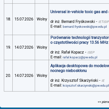
Universal in-vehicle toxic gas an
18.
15.07.2026
Wolny
dr inż. Bernard Fryśkowski
-
IETiSIP
E-mail:
bernard.fryskowski@pw.edu.pl
Porównanie technologii tranzysto
o częstotliwości pracy 13.56 MHz
19.
14.07.2026
Wolny
dr inż. Rafał Kopacz
-
ISEP
E-mail:
rafal.kopacz@pw.edu.pl
Aplikacja desktopowa do modelo
nocnego nieboskłonu
20.
14.07.2026
Wolny
dr inż. Krzysztof Skarżyński
-
IE
E-mail:
krzysztof.skarzynski@pw.edu.p
<< pier