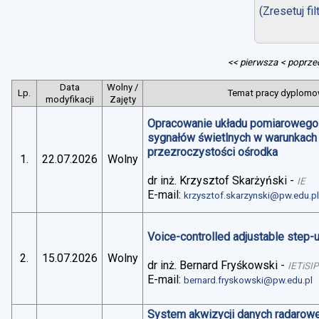
(Zresetuj fil
<< pierwsza
< poprze
Data
Wolny /
Lp.
Temat pracy dyplomow
modyfikacji
Zajęty
Opracowanie układu pomiarowego 
sygnałów świetlnych w warunkach
przezroczystości ośrodka
1.
22.07.2026
Wolny
dr inż. Krzysztof Skarżyński
-
IE
E-mail:
krzysztof.skarzynski@pw.edu.p
Voice-controlled adjustable step
2.
15.07.2026
Wolny
dr inż. Bernard Fryśkowski
-
IETiSIP
E-mail:
bernard.fryskowski@pw.edu.pl
System akwizycji danych radarowe