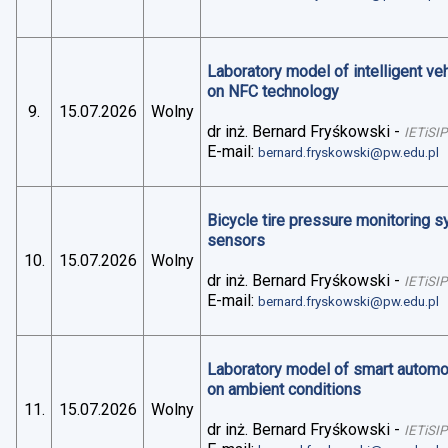
Laboratory model of intelligent v
on NFC technology
9.
15.07.2026
Wolny
dr inż. Bernard Fryśkowski
-
IETiSIP
E-mail:
bernard.fryskowski@pw.edu.pl
Bicycle tire pressure monitoring 
sensors
10.
15.07.2026
Wolny
dr inż. Bernard Fryśkowski
-
IETiSIP
E-mail:
bernard.fryskowski@pw.edu.pl
Laboratory model of smart automo
on ambient conditions
11.
15.07.2026
Wolny
dr inż. Bernard Fryśkowski
-
IETiSIP