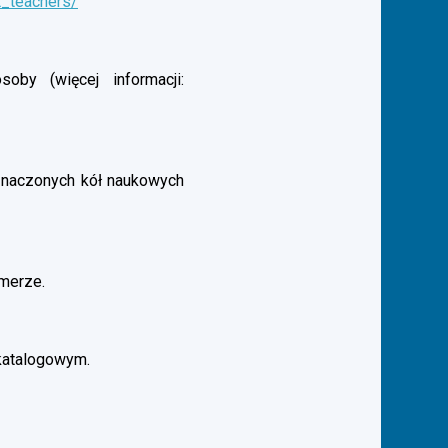
t_teachers/
by (więcej informacji:
aznaczonych kół naukowych
merze.
katalogowym.