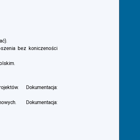
ać).
łoszenia bez koniczeności
olskim.
ektów. Dokumentacja:
ych. Dokumentacja: