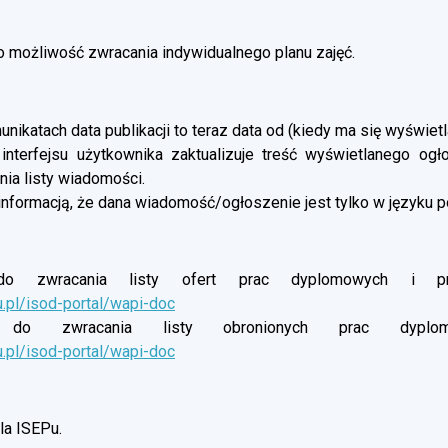
możliwość zwracania indywidualnego planu zajęć.
nikatach data publikacji to teraz data od (kiedy ma się wyświetl
 interfejsu użytkownika zaktualizuje treść wyświetlanego og
ia listy wiadomości.
informacją, że dana wiadomość/ogłoszenie jest tylko w języku p
o zwracania listy ofert prac dyplomowych i proj
u.pl/isod-portal/wapi-doc
do zwracania listy obronionych prac dyplomow
u.pl/isod-portal/wapi-doc
a ISEPu.