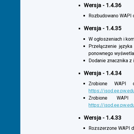
Wersja - 1.4.36
Rozbudowano WAPI o 
Wersja - 1.4.35
W ogłoszeniach i komu
Przełączenie języka
ponownego wyśwetlan
Dodanie znacznika z 
Wersja - 1.4.34
Zrobione WAPI d
https://isod.ee.pw.ed
Zrobione WAPI 
https://isod.ee.pw.ed
Wersja - 1.4.33
Rozszerzone WAPI dl