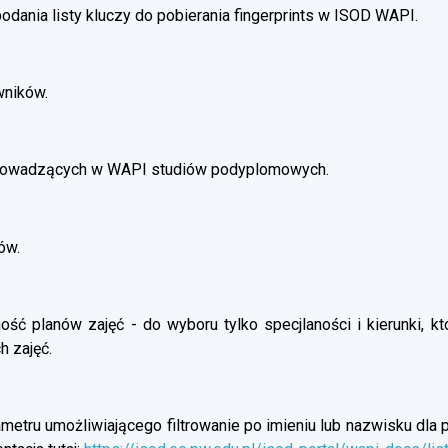
dania listy kluczy do pobierania fingerprints w ISOD WAPI.
wników.
prowadzących w WAPI studiów podyplomowych.
ów.
ść planów zajęć - do wyboru tylko specjlaności i kierunki, kt
h zajęć.
etru umożliwiającego filtrowanie po imieniu lub nazwisku dla p