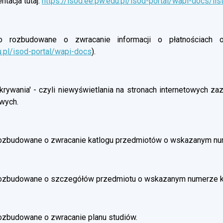
tacja tutaj:
https://isod.ee.pw.edu.pl/isod-portal/wapi-docs/lis
rozbudowane o zwracanie informacji o płatnościach oso
u.pl/isod-portal/wapi-docs
).
rywania' - czyli niewyświetlania na stronach internetowych z
wych.
ozbudowane o zwracanie katlogu przedmiotów o wskazanym nu
rozbudowane o szczegółów przedmiotu o wskazanym numerze 
ozbudowane o zwracanie planu studiów.