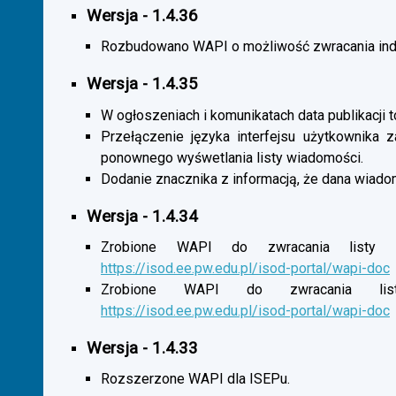
Wersja - 1.4.36
Rozbudowano WAPI o możliwość zwracania indy
Wersja - 1.4.35
W ogłoszeniach i komunikatach data publikacji t
Przełączenie języka interfejsu użytkownika 
ponownego wyśwetlania listy wiadomości.
Dodanie znacznika z informacją, że dana wiado
Wersja - 1.4.34
Zrobione WAPI do zwracania listy o
https://isod.ee.pw.edu.pl/isod-portal/wapi-doc
Zrobione WAPI do zwracania listy
https://isod.ee.pw.edu.pl/isod-portal/wapi-doc
Wersja - 1.4.33
Rozszerzone WAPI dla ISEPu.