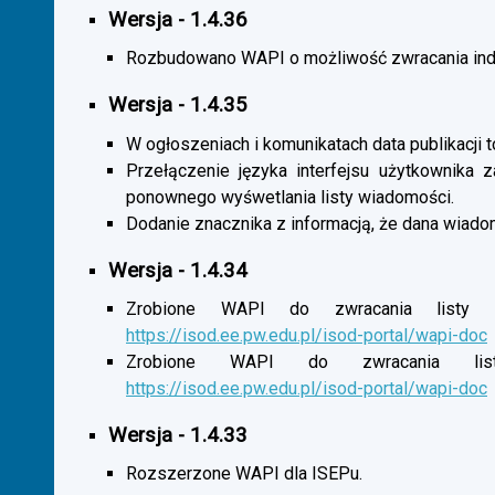
Wersja - 1.4.36
Rozbudowano WAPI o możliwość zwracania indy
Wersja - 1.4.35
W ogłoszeniach i komunikatach data publikacji t
Przełączenie języka interfejsu użytkownika 
ponownego wyśwetlania listy wiadomości.
Dodanie znacznika z informacją, że dana wiado
Wersja - 1.4.34
Zrobione WAPI do zwracania listy o
https://isod.ee.pw.edu.pl/isod-portal/wapi-doc
Zrobione WAPI do zwracania listy
https://isod.ee.pw.edu.pl/isod-portal/wapi-doc
Wersja - 1.4.33
Rozszerzone WAPI dla ISEPu.