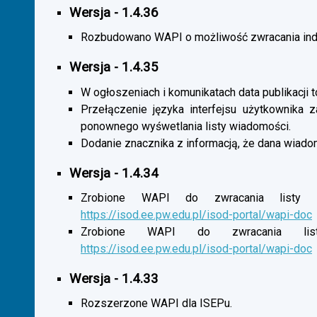
Wersja - 1.4.36
Rozbudowano WAPI o możliwość zwracania indy
Wersja - 1.4.35
W ogłoszeniach i komunikatach data publikacji t
Przełączenie języka interfejsu użytkownika 
ponownego wyśwetlania listy wiadomości.
Dodanie znacznika z informacją, że dana wiado
Wersja - 1.4.34
Zrobione WAPI do zwracania listy o
https://isod.ee.pw.edu.pl/isod-portal/wapi-doc
Zrobione WAPI do zwracania listy
https://isod.ee.pw.edu.pl/isod-portal/wapi-doc
Wersja - 1.4.33
Rozszerzone WAPI dla ISEPu.