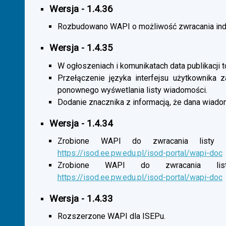
Wersja - 1.4.36
Rozbudowano WAPI o możliwość zwracania indy
Wersja - 1.4.35
W ogłoszeniach i komunikatach data publikacji t
Przełączenie języka interfejsu użytkownika 
ponownego wyśwetlania listy wiadomości.
Dodanie znacznika z informacją, że dana wiado
Wersja - 1.4.34
Zrobione WAPI do zwracania listy o
https://isod.ee.pw.edu.pl/isod-portal/wapi-doc
Zrobione WAPI do zwracania listy
https://isod.ee.pw.edu.pl/isod-portal/wapi-doc
Wersja - 1.4.33
Rozszerzone WAPI dla ISEPu.