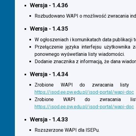
Wersja - 1.4.36
Rozbudowano WAPI o możliwość zwracania indy
Wersja - 1.4.35
W ogłoszeniach i komunikatach data publikacji t
Przełączenie języka interfejsu użytkownika 
ponownego wyśwetlania listy wiadomości.
Dodanie znacznika z informacją, że dana wiado
Wersja - 1.4.34
Zrobione WAPI do zwracania listy o
https://isod.ee.pw.edu.pl/isod-portal/wapi-doc
Zrobione WAPI do zwracania listy
https://isod.ee.pw.edu.pl/isod-portal/wapi-doc
Wersja - 1.4.33
Rozszerzone WAPI dla ISEPu.