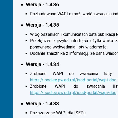
Wersja - 1.4.36
Rozbudowano WAPI o możliwość zwracania indy
Wersja - 1.4.35
W ogłoszeniach i komunikatach data publikacji t
Przełączenie języka interfejsu użytkownika 
ponownego wyśwetlania listy wiadomości.
Dodanie znacznika z informacją, że dana wiado
Wersja - 1.4.34
Zrobione WAPI do zwracania listy o
https://isod.ee.pw.edu.pl/isod-portal/wapi-doc
Zrobione WAPI do zwracania listy
https://isod.ee.pw.edu.pl/isod-portal/wapi-doc
Wersja - 1.4.33
Rozszerzone WAPI dla ISEPu.