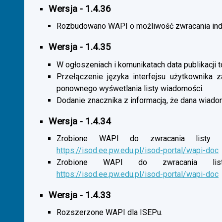
Wersja - 1.4.36
Rozbudowano WAPI o możliwość zwracania indy
Wersja - 1.4.35
W ogłoszeniach i komunikatach data publikacji t
Przełączenie języka interfejsu użytkownika 
ponownego wyśwetlania listy wiadomości.
Dodanie znacznika z informacją, że dana wiado
Wersja - 1.4.34
Zrobione WAPI do zwracania listy o
https://isod.ee.pw.edu.pl/isod-portal/wapi-doc
Zrobione WAPI do zwracania listy
https://isod.ee.pw.edu.pl/isod-portal/wapi-doc
Wersja - 1.4.33
Rozszerzone WAPI dla ISEPu.