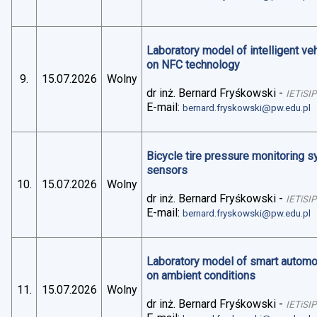
Laboratory model of intelligent v
on NFC technology
9.
15.07.2026
Wolny
dr inż. Bernard Fryśkowski
-
IETiSIP
E-mail:
bernard.fryskowski@pw.edu.pl
Bicycle tire pressure monitoring 
sensors
10.
15.07.2026
Wolny
dr inż. Bernard Fryśkowski
-
IETiSIP
E-mail:
bernard.fryskowski@pw.edu.pl
Laboratory model of smart automo
on ambient conditions
11.
15.07.2026
Wolny
dr inż. Bernard Fryśkowski
-
IETiSIP