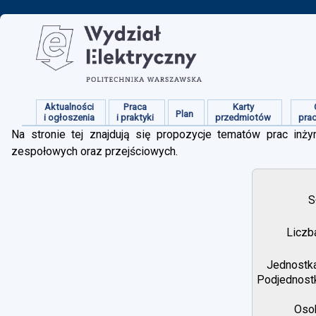
Aktualności
Praca
Karty
Plan
i ogłoszenia
i praktyki
przedmiotów
pra
Na stronie tej znajdują się propozycje tematów prac inżyn
zespołowych oraz przejściowych.
S
Liczb
Jednostka
Podjednostk
Osob