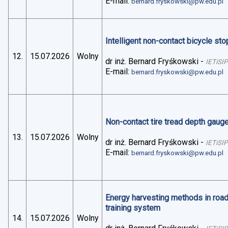
E-mail:
bernard.fryskowski@pw.edu.pl
Intelligent non-contact bicycle stop
12.
15.07.2026
Wolny
dr inż. Bernard Fryśkowski
-
IETiSIP
E-mail:
bernard.fryskowski@pw.edu.pl
Non-contact tire tread depth gaug
13.
15.07.2026
Wolny
dr inż. Bernard Fryśkowski
-
IETiSIP
E-mail:
bernard.fryskowski@pw.edu.pl
Energy harvesting methods in road 
training system
14.
15.07.2026
Wolny