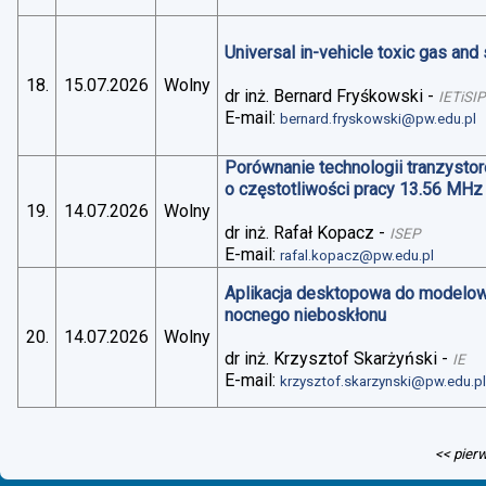
Universal in-vehicle toxic gas an
18.
15.07.2026
Wolny
dr inż. Bernard Fryśkowski
-
IETiSIP
E-mail:
bernard.fryskowski@pw.edu.pl
Porównanie technologii tranzysto
o częstotliwości pracy 13.56 MHz
19.
14.07.2026
Wolny
dr inż. Rafał Kopacz
-
ISEP
E-mail:
rafal.kopacz@pw.edu.pl
Aplikacja desktopowa do modelo
nocnego nieboskłonu
20.
14.07.2026
Wolny
dr inż. Krzysztof Skarżyński
-
IE
E-mail:
krzysztof.skarzynski@pw.edu.p
<< pier