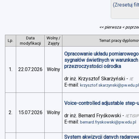
(Zresetuj fil
<< pierwsza
< poprze
Data
Wolny /
Lp.
Temat pracy dyplomow
modyfikacji
Zajęty
Opracowanie układu pomiarowego 
sygnałów świetlnych w warunkach
przezroczystości ośrodka
1.
22.07.2026
Wolny
dr inż. Krzysztof Skarżyński
-
IE
E-mail:
krzysztof.skarzynski@pw.edu.p
Voice-controlled adjustable step
2.
15.07.2026
Wolny
dr inż. Bernard Fryśkowski
-
IETiSIP
E-mail:
bernard.fryskowski@pw.edu.pl
System akwizycji danych radarowe