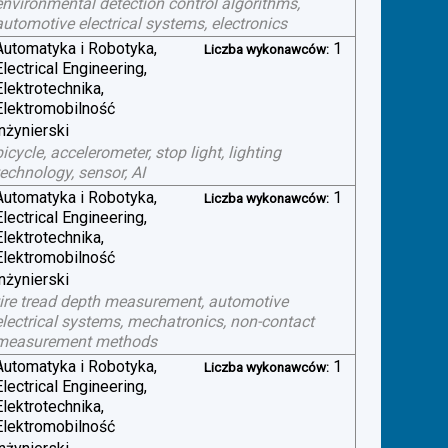
environmental detection control algorithms,
automotive electrical systems, electronics
Automatyka i Robotyka,
1
Liczba wykonawców:
Electrical Engineering,
Elektrotechnika,
Elektromobilność
inżynierski
bicycle, accelerometer, stop light, lighting
technology, sensor, AI
Automatyka i Robotyka,
1
Liczba wykonawców:
Electrical Engineering,
Elektrotechnika,
Elektromobilność
inżynierski
tire tread depth measurement, automotive
electrical systems, mechatronics, non-contact
measurement methods
Automatyka i Robotyka,
1
Liczba wykonawców:
Electrical Engineering,
Elektrotechnika,
Elektromobilność