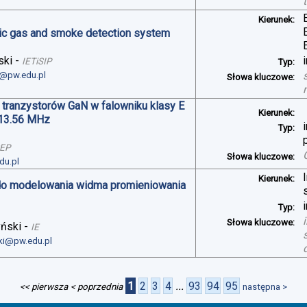
Kierunek:
oxic gas and smoke detection system
ski
-
IETiSIP
Typ:
i@pw.edu.pl
Słowa kluczowe:
 tranzystorów GaN w falowniku klasy E
Kierunek:
 13.56 MHz
Typ:
SEP
Słowa kluczowe:
du.pl
Kierunek:
do modelowania widma promieniowania
Typ:
Słowa kluczowe:
yński
-
IE
ski@pw.edu.pl
1
2
3
4
...
93
94
95
<< pierwsza
< poprzednia
następna >