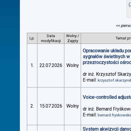
(
<< pierw
Data
Wolny /
Lp.
Temat pr
modyfikacji
Zajęty
Opracowanie układu po
sygnałów świetlnych w
przezroczystości ośro
1.
22.07.2026
Wolny
dr inż. Krzysztof Skarż
E-mail:
krzysztof.skarzyn
Voice-controlled adjus
2.
15.07.2026
Wolny
dr inż. Bernard Fryśkow
E-mail:
bernard.fryskowsk
System akwizycji danyc