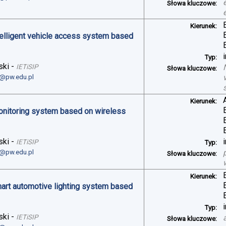
Słowa kluczowe:
Kierunek:
telligent vehicle access system based
Typ:
ski
-
IETiSIP
Słowa kluczowe:
i@pw.edu.pl
Kierunek:
monitoring system based on wireless
ski
-
IETiSIP
Typ:
i@pw.edu.pl
Słowa kluczowe:
Kierunek:
art automotive lighting system based
Typ:
ski
-
IETiSIP
Słowa kluczowe: