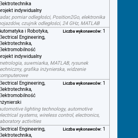
Elektrotechnika
projekt indywidualny
radar, pomiar odległości, Position2Go, elektronika
pojazdów, czujnik odległości, 24 GHz, MATLAB
Automatyka i Robotyka,
1
Liczba wykonawców:
Electrical Engineering,
Elektrotechnika,
Elektromobilność
projekt indywidualny
metrologia, suwmiarka, MATLAB, rysunek
techniczny, grafika inżynierska, widzenie
komputerowe
Electrical Engineering,
1
Liczba wykonawców:
Elektrotechnika,
Elektromobilność
inżynierski
automotive lighting technology, automotive
electrical systems, wireless control, electronics,
laboratory activities
Electrical Engineering,
1
Liczba wykonawców:
Elektrotechnika,