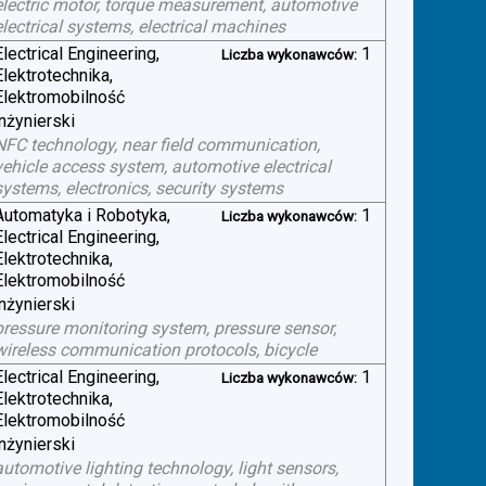
electric motor, torque measurement, automotive
electrical systems, electrical machines
Electrical Engineering,
1
Liczba wykonawców:
Elektrotechnika,
Elektromobilność
inżynierski
NFC technology, near field communication,
vehicle access system, automotive electrical
systems, electronics, security systems
Automatyka i Robotyka,
1
Liczba wykonawców:
Electrical Engineering,
Elektrotechnika,
Elektromobilność
inżynierski
pressure monitoring system, pressure sensor,
wireless communication protocols, bicycle
Electrical Engineering,
1
Liczba wykonawców:
Elektrotechnika,
Elektromobilność
inżynierski
automotive lighting technology, light sensors,