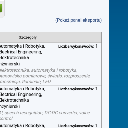
(Pokaż panel eksportu)
Szczegóły
Automatyka i Robotyka,
1
Liczba wykonawców:
Electrical Engineering,
Elektrotechnika
inżynierski
elektrotechnika, automatyka i robotyka,
stanowisko pomiarowe, światło, rozproszenie,
transmisja, tłumienie, LED
Automatyka i Robotyka,
1
Liczba wykonawców:
Electrical Engineering,
Elektrotechnika
inżynierski
AI, speech recognition, DC-DC converter, voice
control
Automatyka i Robotyka,
1
Liczba wykonawców: