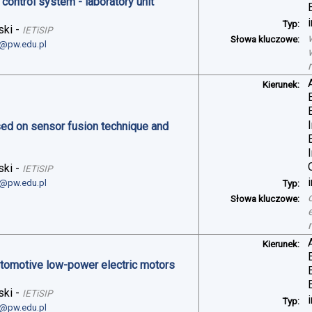
control system - laboratory unit
Typ:
ski
-
IETiSIP
Słowa kluczowe:
i@pw.edu.pl
Kierunek:
sed on sensor fusion technique and
ski
-
IETiSIP
i@pw.edu.pl
Typ:
Słowa kluczowe:
Kierunek:
automotive low-power electric motors
ski
-
IETiSIP
Typ:
i@pw.edu.pl