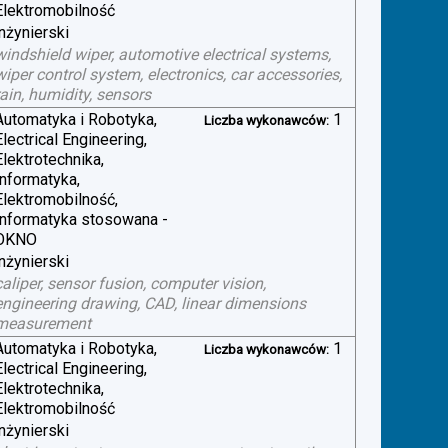
Elektromobilność
inżynierski
windshield wiper, automotive electrical systems,
wiper control system, electronics, car accessories,
rain, humidity, sensors
Automatyka i Robotyka,
1
Liczba wykonawców:
Electrical Engineering,
Elektrotechnika,
Informatyka,
Elektromobilność,
Informatyka stosowana -
OKNO
inżynierski
caliper, sensor fusion, computer vision,
engineering drawing, CAD, linear dimensions
measurement
Automatyka i Robotyka,
1
Liczba wykonawców:
Electrical Engineering,
Elektrotechnika,
Elektromobilność
inżynierski