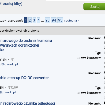
Zresetuj filtry)
Szukaj
1
2
3
4
...
93
94
95
sza
< poprzednia
następna >
acy dyplomowej lub projektu
Kierunek:
miarowego do badania tłumienia
 warunkach ograniczonej
dka
Typ:
Słowa kluczowe:
yński
-
IE
ski@pw.edu.pl
Kierunek:
table step-up DC-DC converter
ski
-
IETiSIP
Typ:
i@pw.edu.pl
Słowa kluczowe:
h radarowego czujnika odległości
Kierunek: