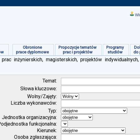
Wi
Obronione
Propozycje tematów
Programy
Do
ów
prace dyplomowe
prac i projektów
studiów
do 
prac inżynierskich, magisterskich, projektów indywidualnych,
Temat:
Słowa kluczowe:
Wolny/Zajęty:
Liczba wykonawców:
Typ:
Jednostka organizacyjna:
odjednostka funkcjonalna:
Kierunek:
Osoba zgłaszająca: