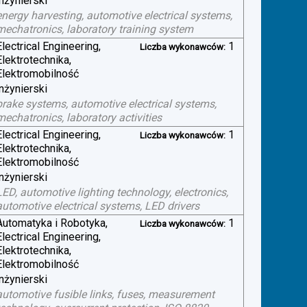
inżynierski
energy harvesting, automotive electrical systems,
mechatronics, laboratory training system
Electrical Engineering,
1
Liczba wykonawców:
Elektrotechnika,
Elektromobilność
inżynierski
brake systems, automotive electrical systems,
mechatronics, laboratory activities
Electrical Engineering,
1
Liczba wykonawców:
Elektrotechnika,
Elektromobilność
inżynierski
LED, automotive lighting technology, electronics,
automotive electrical systems, LED drivers
Automatyka i Robotyka,
1
Liczba wykonawców:
Electrical Engineering,
Elektrotechnika,
Elektromobilność
inżynierski
automotive fusible links, fuses, measurement