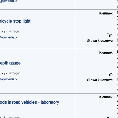
i@pw.edu.pl
Kierunek:
bicycle stop light
ski
-
IETiSIP
Typ:
i@pw.edu.pl
Słowa kluczowe:
Kierunek:
depth gauge
ski
-
IETiSIP
Typ:
i@pw.edu.pl
Słowa kluczowe:
Kierunek:
ds in road vehicles - laboratory