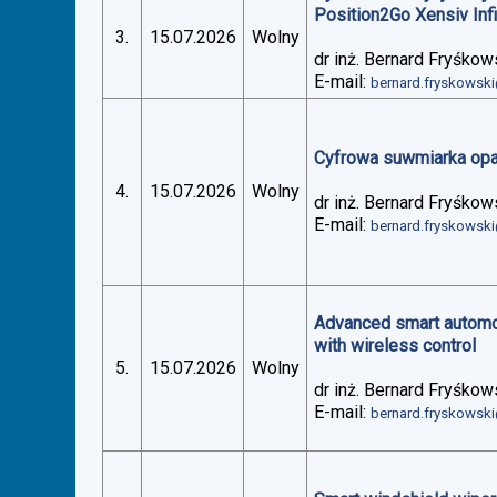
Position2Go Xensiv Inf
3.
15.07.2026
Wolny
dr inż. Bernard Fryśkow
E-mail:
bernard.fryskowsk
Cyfrowa suwmiarka op
4.
15.07.2026
Wolny
dr inż. Bernard Fryśkow
E-mail:
bernard.fryskowsk
Advanced smart automoti
with wireless control
5.
15.07.2026
Wolny
dr inż. Bernard Fryśkow
E-mail:
bernard.fryskowsk