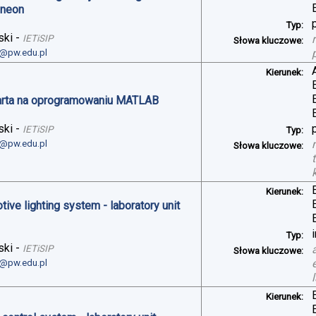
ineon
Typ:
ski
-
IETiSIP
Słowa kluczowe:
i@pw.edu.pl
Kierunek:
arta na oprogramowaniu MATLAB
ski
-
IETiSIP
Typ:
i@pw.edu.pl
Słowa kluczowe:
Kierunek:
ve lighting system - laboratory unit
Typ:
ski
-
IETiSIP
Słowa kluczowe:
i@pw.edu.pl
Kierunek: