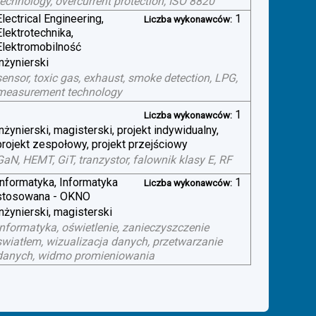
technology, overcurrent protection, ISO 8820
Electrical Engineering,
1
Liczba wykonawców:
Elektrotechnika,
Elektromobilność
inżynierski
sensor, toxic gas, exhaust, smoke detection, LPG,
measurement technology
1
Liczba wykonawców:
inżynierski, magisterski, projekt indywidualny,
projekt zespołowy, projekt przejściowy
GaN, HEMT, GiT, tranzystor, falownik klasy E, RF
Informatyka, Informatyka
1
Liczba wykonawców:
stosowana - OKNO
inżynierski, magisterski
informatyka, oświetlenie, zanieczyszczenie
swiatłem, wizualizacja danych, przetwarzanie
danych, widmo promieniowania