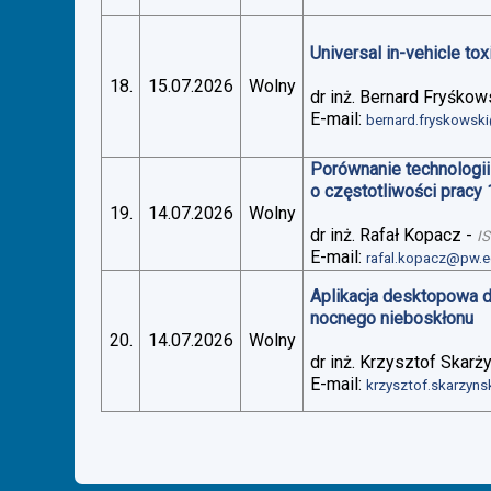
Universal in-vehicle t
18.
15.07.2026
Wolny
dr inż. Bernard Fryśkow
E-mail:
bernard.fryskowsk
Porównanie technologii
o częstotliwości pracy
19.
14.07.2026
Wolny
dr inż. Rafał Kopacz
-
I
E-mail:
rafal.kopacz@pw.e
Aplikacja desktopowa 
nocnego nieboskłonu
20.
14.07.2026
Wolny
dr inż. Krzysztof Skarż
E-mail:
krzysztof.skarzyn