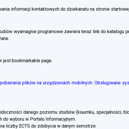
ania informacji kontaktowych do dziekanatu na stronie startowej
tudiów wyamagnie programowe zawiera teraz link do katalogu 
zane.
w jest bookmarkable page.
obierania plików na urządzeniach mobilnych. Obsługiwane syst
doczności danego poziomu studiów (kiuurnku, specjalności, blo
 do wyboru w Portalu Informacyjnym.
a liczby ECTS do zdobycia w danym semstrze.