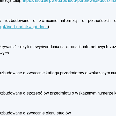
tacja tutaj:
https://isod.ee.pw.edu.pl/isod-portal/wapi-docs/lis
rozbudowane o zwracanie informacji o płatnościach oso
u.pl/isod-portal/wapi-docs
).
rywania' - czyli niewyświetlania na stronach internetowych z
wych.
ozbudowane o zwracanie katlogu przedmiotów o wskazanym nu
rozbudowane o szczegółów przedmiotu o wskazanym numerze 
ozbudowane o zwracanie planu studiów.