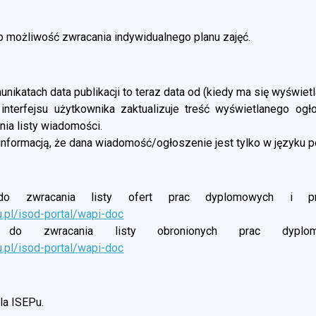
możliwość zwracania indywidualnego planu zajęć.
nikatach data publikacji to teraz data od (kiedy ma się wyświetl
 interfejsu użytkownika zaktualizuje treść wyświetlanego og
ia listy wiadomości.
informacją, że dana wiadomość/ogłoszenie jest tylko w języku p
o zwracania listy ofert prac dyplomowych i proj
u.pl/isod-portal/wapi-doc
do zwracania listy obronionych prac dyplomow
u.pl/isod-portal/wapi-doc
a ISEPu.