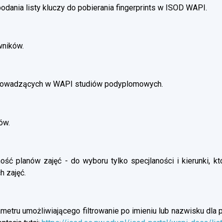
dania listy kluczy do pobierania fingerprints w ISOD WAPI.
wników.
prowadzących w WAPI studiów podyplomowych.
ów.
ść planów zajęć - do wyboru tylko specjlaności i kierunki, kt
h zajęć.
etru umożliwiającego filtrowanie po imieniu lub nazwisku dla p