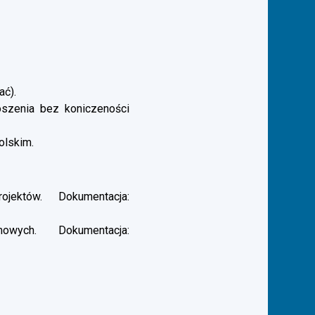
ać).
łoszenia bez koniczeności
olskim.
ektów. Dokumentacja:
ych. Dokumentacja: