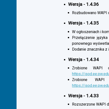
Wersja - 1.4.36
Rozbudowano WAPI o 
Wersja - 1.4.35
W ogłoszeniach i komu
Przełączenie języka
ponownego wyśwetlan
Dodanie znacznika z 
Wersja - 1.4.34
Zrobione WAPI d
https://isod.ee.pw.ed
Zrobione WAPI 
https://isod.ee.pw.ed
Wersja - 1.4.33
Rozszerzone WAPI dl