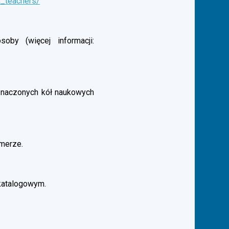
t_teachers/
by (więcej informacji:
aznaczonych kół naukowych
merze.
katalogowym.