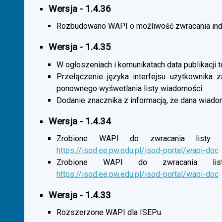
Wersja - 1.4.36
Rozbudowano WAPI o możliwość zwracania indy
Wersja - 1.4.35
W ogłoszeniach i komunikatach data publikacji t
Przełączenie języka interfejsu użytkownika 
ponownego wyśwetlania listy wiadomości.
Dodanie znacznika z informacją, że dana wiado
Wersja - 1.4.34
Zrobione WAPI do zwracania listy o
https://isod.ee.pw.edu.pl/isod-portal/wapi-doc
Zrobione WAPI do zwracania listy
https://isod.ee.pw.edu.pl/isod-portal/wapi-doc
Wersja - 1.4.33
Rozszerzone WAPI dla ISEPu.