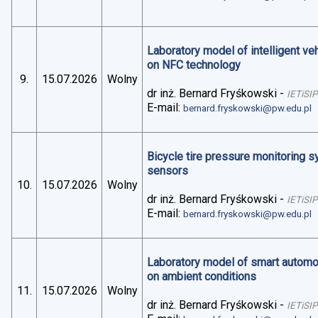
Laboratory model of intelligent v
on NFC technology
9.
15.07.2026
Wolny
dr inż. Bernard Fryśkowski
-
IETiSIP
E-mail:
bernard.fryskowski@pw.edu.pl
Bicycle tire pressure monitoring 
sensors
10.
15.07.2026
Wolny
dr inż. Bernard Fryśkowski
-
IETiSIP
E-mail:
bernard.fryskowski@pw.edu.pl
Laboratory model of smart automo
on ambient conditions
11.
15.07.2026
Wolny
dr inż. Bernard Fryśkowski
-
IETiSIP