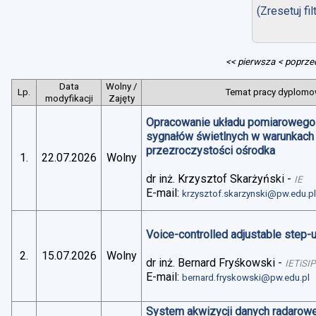
(Zresetuj fil
<< pierwsza
< poprze
Data
Wolny /
Lp.
Temat pracy dyplomow
modyfikacji
Zajęty
Opracowanie układu pomiarowego 
sygnałów świetlnych w warunkach
przezroczystości ośrodka
1.
22.07.2026
Wolny
dr inż. Krzysztof Skarżyński
-
IE
E-mail:
krzysztof.skarzynski@pw.edu.p
Voice-controlled adjustable step
2.
15.07.2026
Wolny
dr inż. Bernard Fryśkowski
-
IETiSIP
E-mail:
bernard.fryskowski@pw.edu.pl
System akwizycji danych radarowe