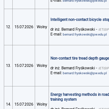
E-mail:
bernard.fryskowski@pw.edu.pl
Intelligent non-contact bicycle stop
12.
15.07.2026
Wolny
dr inż. Bernard Fryśkowski
-
IETiSIP
E-mail:
bernard.fryskowski@pw.edu.pl
Non-contact tire tread depth gaug
13.
15.07.2026
Wolny
dr inż. Bernard Fryśkowski
-
IETiSIP
E-mail:
bernard.fryskowski@pw.edu.pl
Energy harvesting methods in road 
training system
14.
15.07.2026
Wolny