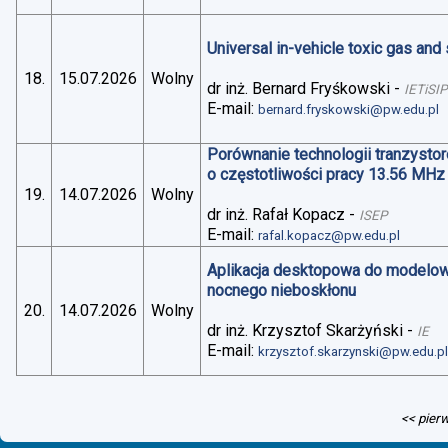
Universal in-vehicle toxic gas an
18.
15.07.2026
Wolny
dr inż. Bernard Fryśkowski
-
IETiSIP
E-mail:
bernard.fryskowski@pw.edu.pl
Porównanie technologii tranzysto
o częstotliwości pracy 13.56 MHz
19.
14.07.2026
Wolny
dr inż. Rafał Kopacz
-
ISEP
E-mail:
rafal.kopacz@pw.edu.pl
Aplikacja desktopowa do modelo
nocnego nieboskłonu
20.
14.07.2026
Wolny
dr inż. Krzysztof Skarżyński
-
IE
E-mail:
krzysztof.skarzynski@pw.edu.p
<< pier