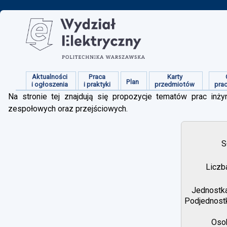
Aktualności
Praca
Karty
Plan
i ogłoszenia
i praktyki
przedmiotów
pra
Na stronie tej znajdują się propozycje tematów prac inżyn
zespołowych oraz przejściowych.
S
Liczb
Jednostka
Podjednostk
Osob