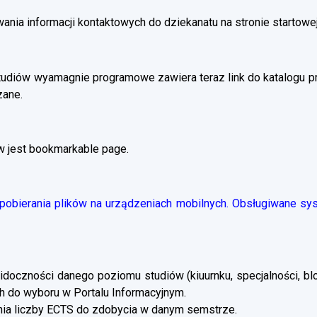
ania informacji kontaktowych do dziekanatu na stronie startowej
tudiów wyamagnie programowe zawiera teraz link do katalogu 
zane.
w jest bookmarkable page.
obierania plików na urządzeniach mobilnych. Obsługiwane syst
doczności danego poziomu studiów (kiuurnku, specjalności, blo
 do wyboru w Portalu Informacyjnym.
a liczby ECTS do zdobycia w danym semstrze.