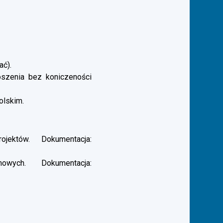
ać).
łoszenia bez koniczeności
olskim.
ektów. Dokumentacja:
ych. Dokumentacja: