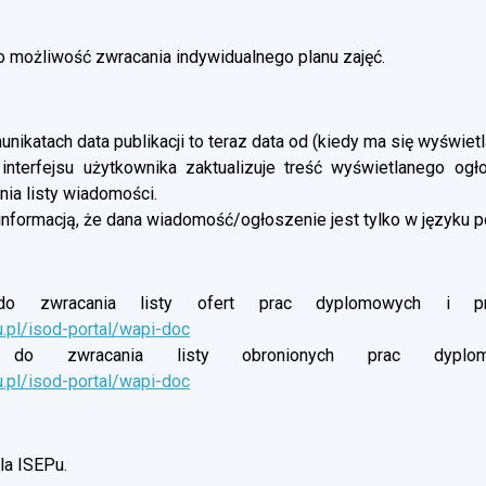
możliwość zwracania indywidualnego planu zajęć.
nikatach data publikacji to teraz data od (kiedy ma się wyświetl
 interfejsu użytkownika zaktualizuje treść wyświetlanego og
ia listy wiadomości.
informacją, że dana wiadomość/ogłoszenie jest tylko w języku p
o zwracania listy ofert prac dyplomowych i proj
u.pl/isod-portal/wapi-doc
do zwracania listy obronionych prac dyplomow
u.pl/isod-portal/wapi-doc
a ISEPu.