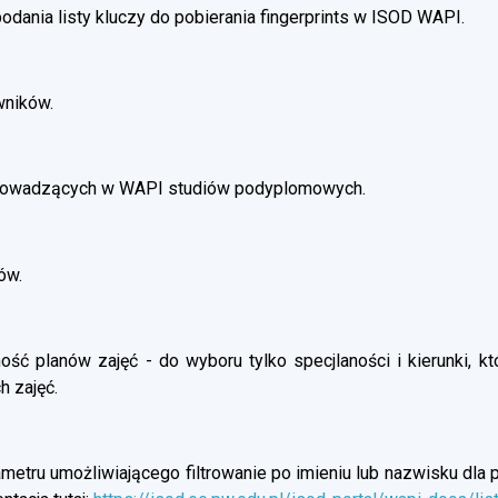
dania listy kluczy do pobierania fingerprints w ISOD WAPI.
wników.
prowadzących w WAPI studiów podyplomowych.
ów.
ść planów zajęć - do wyboru tylko specjlaności i kierunki, kt
h zajęć.
etru umożliwiającego filtrowanie po imieniu lub nazwisku dla p