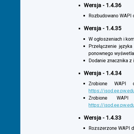
Wersja - 1.4.36
Rozbudowano WAPI o 
Wersja - 1.4.35
W ogłoszeniach i komu
Przełączenie języka
ponownego wyśwetlan
Dodanie znacznika z 
Wersja - 1.4.34
Zrobione WAPI d
https://isod.ee.pw.ed
Zrobione WAPI 
https://isod.ee.pw.ed
Wersja - 1.4.33
Rozszerzone WAPI dl