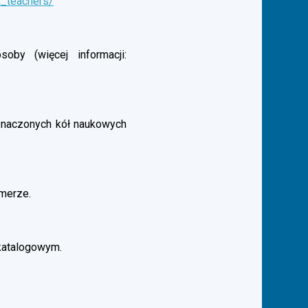
t_teachers/
by (więcej informacji:
aznaczonych kół naukowych
merze.
katalogowym.