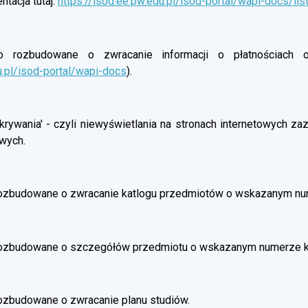
tacja tutaj:
https://isod.ee.pw.edu.pl/isod-portal/wapi-docs/lis
rozbudowane o zwracanie informacji o płatnościach oso
u.pl/isod-portal/wapi-docs
).
rywania' - czyli niewyświetlania na stronach internetowych z
wych.
ozbudowane o zwracanie katlogu przedmiotów o wskazanym nu
rozbudowane o szczegółów przedmiotu o wskazanym numerze 
ozbudowane o zwracanie planu studiów.