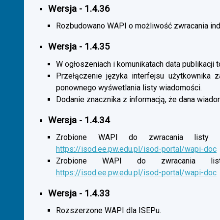
Wersja - 1.4.36
Rozbudowano WAPI o możliwość zwracania indy
Wersja - 1.4.35
W ogłoszeniach i komunikatach data publikacji t
Przełączenie języka interfejsu użytkownika 
ponownego wyśwetlania listy wiadomości.
Dodanie znacznika z informacją, że dana wiado
Wersja - 1.4.34
Zrobione WAPI do zwracania listy o
https://isod.ee.pw.edu.pl/isod-portal/wapi-doc
Zrobione WAPI do zwracania listy
https://isod.ee.pw.edu.pl/isod-portal/wapi-doc
Wersja - 1.4.33
Rozszerzone WAPI dla ISEPu.